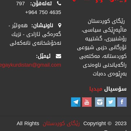
تەلەفۆن:
797
4635 750 964+
رێگای كوردستان
ناونیشان:
هەولێر -
ماڵپەڕێكی سیاسی،
گەرەکی ئازادی - نزیك
رۆشنبیری، گشتییە
نەخۆشخانەی نانەکەلی
ئۆرگانی حزبی شیوعی
ئیمێل:
كوردستانە، مەكتەبی
regaykurdistan@gmail.com
راگەیاندنی ناوەندی
بەڕێوەی دەبات
سۆسیال
میدیا
Copyright © 2023
رێگای كوردستان
All Rights