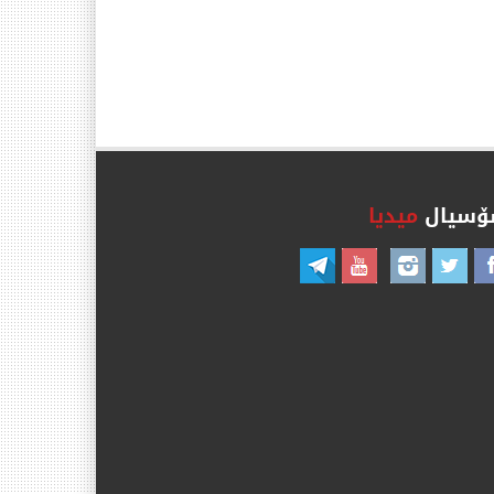
سیال
میدیا