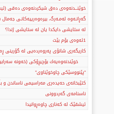
خوێنـــدنەوەی دەق شیکردنەوەی دەقی (ئیشقێ
گەڕانـەوە لەمـەرگ، بیرەوەرییەکانـی جەمال
لە ستایشی دایكدا یان لە ستایشی ژندا؟
1ئەوەی بۆم بێت
كاریگەری شانۆی پەروەردەیی لە گۆرینی ڕەف
خوێندنەوەیەك بۆچیڕۆكی (خەونە سەرابیی
"پێنووسێکی چاوخوێناوی"
کتێبخانەی حەیدەری مەراسیمی ناساندن و بڵاوکردنەوەی ژمارە ١١ی 
ناسنامەی گەردوونی
ئیشقێک لە کەناری چاوەڕوانیدا