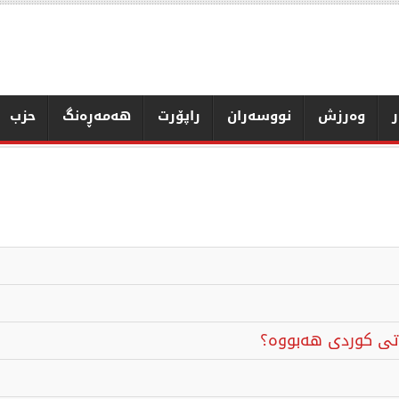
ر
وەرزش
نووسەران
راپۆرت
هەمەڕەنگ
حزب
ەتی كوردی هەبووە؟