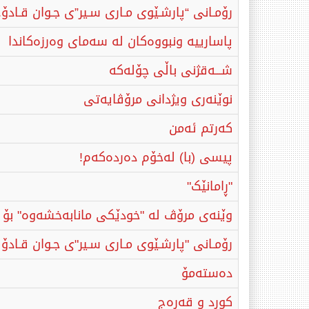
رۆمـانی “پارشـێوی مـاری سـیر”ی جـوان قـادۆ.
پاسارییە ونبووەکان لە سەمای وەرزەکاندا
شـــەقژنی باڵی چۆلەکە
نوێنەری ویژدانی مرۆڤایەتی
کەرتم ئەمن
پیسی (با) لەخۆم دەردەکەم!
"ڕامانێک"
وێنەی مرۆڤ لە "خودێکی مانابەخشەوە" بۆ "
رۆمـانی "پارشـێوی مـاری سـیر"ی جـوان قـادۆ
دەستەمۆ
کورد و قەرەج