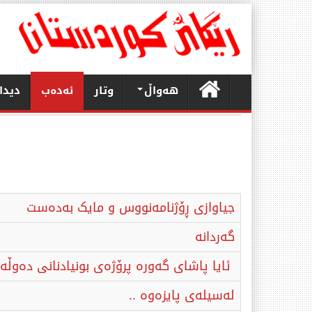
هەواڵ
وتار
ئەدەب
دیدا
جیاوازی ڕۆژنامەنووس و مایک بەدەست
گەردانە
ئایا پاشای گەورە پرۆژەی بونیادنانی دەوڵ
لەسیلەی پایزەوە ..