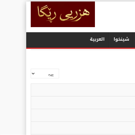
شينخوا
العربیة
نمایش
#