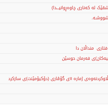
ک لە کەناری چاوەڕوانیـــدا)
 شووشـە.
تاری منداڵان دا
ەکان)ى فەرمان حوسێن
گۆڤاری (دۆکیۆمێنت)ی سازکرد