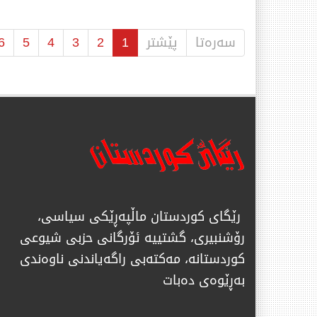
سەرەتا
پێشتر
1
2
3
4
5
6
رێگای كوردستان ماڵپەڕێكی سیاسی،
رۆشنبیری، گشتییە ئۆرگانی حزبی شیوعی
كوردستانە، مەكتەبی راگەیاندنی ناوەندی
بەڕێوەی دەبات