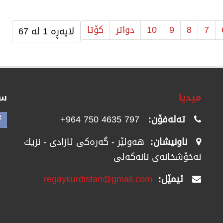
7
8
9
10
دواتر
كۆتا
لاپەڕە 1 لە 67
میدیا
سۆ
تەلەفۆن:
797 4635 750 964+
ناونیشان:
هەولێر - گەرەکی ئازادی - نزیك
نەخۆشخانەی نانەکەلی
ئیمێل:
regaykurdistan@gmail.com