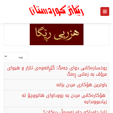
نمایش
#
روخسارەکانی دوای جەنگ؛ گێڕانەوەی ئازار و هیوای
مرۆڤ بە زمانی ڕەنگ
باوترین هۆكاری مردن بزانە
هۆكارەكانی مردن بە رووداوای هاتووچۆ لە
زیادبووندایە
ئایا چاویلکە چاو تەمبەڵ دەکات؟