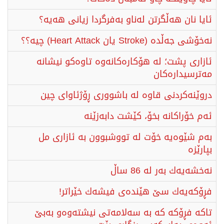
ئایا نان هەڵگرتن لەناو بەفرگردا زیانی هەیە؟
نەخۆشی جەڵدە (Stroke یان Heart Attack) چیە؟؟
ئازاری پشت؛ لە هۆکارەکانەوە تاوەکو نیشانە
مەترسیدارەکان
دروێنەکردنی قاوە لە باشووری ڕۆژئاوای چین
ئەم خۆراكانە بخۆ، كێشت دابەزێنە
بەم شێوەیە خۆت لە تووشبوون بە ئازاری مل
بپارێزە
نەخشەیەك بەر لە 86 ساڵ
فڕۆكەیەك سێ هێندەی فیشەك خێراتر!
تاكە فڕۆكە كە بە سەلامەتی نیشتەوەو بەبێ‌