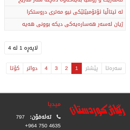
لە ئیتاڵیا ئۆتۆمبێلێكی نیو مەتری دروستكرا
ژیان لەسەر هەسارەیەكی دیكە بوونی هەیە
لاپەڕە 1 لە 4
سەرەتا
پێشتر
1
2
3
4
دواتر
كۆتا
میدیا
تەلەفۆن:
797
4635 750 964+