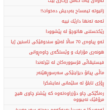
ئەوەی یەك كەس رزگاری بێت
زانیوتە تیمساح بەردیش دەخوات!!
ئەمە تەنها دارێك نییە
رێكخستنی هاتوچۆ لە پێشوودا
ئەو پیاوەی 70 ساڵا لەنێو سندوقێكی ئاسنین ژیا
هونەری مۆزایك و وێستگەی چاوەڕوانی
فیستیڤاڵی قژسوورەكان لە ئێرلەندا
ماڵی پیانۆ دیزاینێكی سەرسوڕهێنەر
ڕۆژی تابلۆ لە سلێمانی نمایشكرا
رەنگێكی چاو دۆزراوەتەوە كە پێشتر چاوی هیچ
مرۆڤێك نەیبووە
ئەمەریكا و روسیا بەیەكەوە دەچنە سەر مەریخ