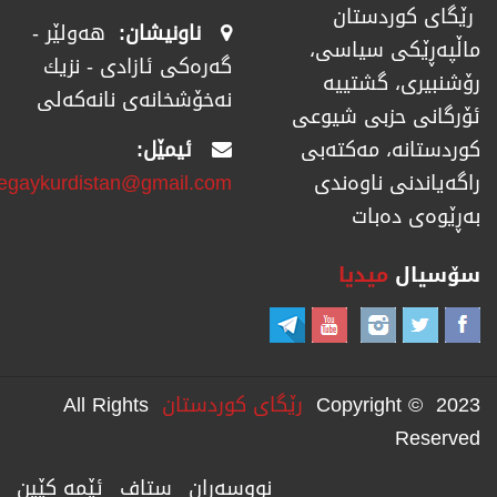
رێگای كوردستان
ناونیشان:
هەولێر -
ماڵپەڕێكی سیاسی،
گەرەکی ئازادی - نزیك
رۆشنبیری، گشتییە
نەخۆشخانەی نانەکەلی
ئۆرگانی حزبی شیوعی
ئیمێل:
كوردستانە، مەكتەبی
regaykurdistan@gmail.com
راگەیاندنی ناوەندی
بەڕێوەی دەبات
سۆسیال
میدیا
Copyright © 2023
رێگای كوردستان
All Rights
Reserved
نووسەران
ستاف
ئێمە کێین