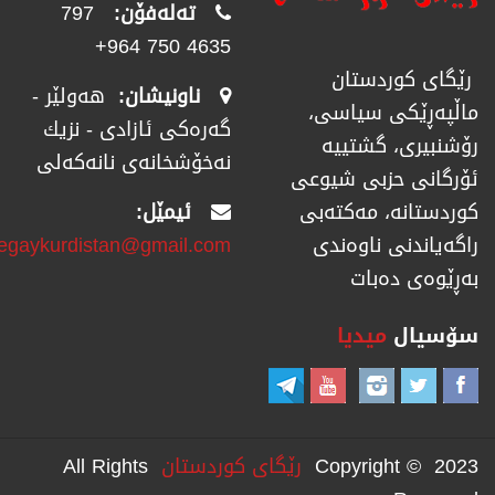
تەلەفۆن:
797
4635 750 964+
رێگای كوردستان
ناونیشان:
هەولێر -
ماڵپەڕێكی سیاسی،
گەرەکی ئازادی - نزیك
رۆشنبیری، گشتییە
نەخۆشخانەی نانەکەلی
ئۆرگانی حزبی شیوعی
ئیمێل:
كوردستانە، مەكتەبی
regaykurdistan@gmail.com
راگەیاندنی ناوەندی
بەڕێوەی دەبات
سۆسیال
میدیا
Copyright © 2023
رێگای كوردستان
All Rights