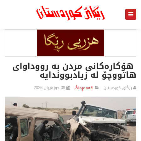
هۆكارەكانی مردن بە رووداوای
هاتووچۆ لە زیادبووندایە
رێگای كوردستان
هەمەڕەنگ
09 حوزەیران 2026