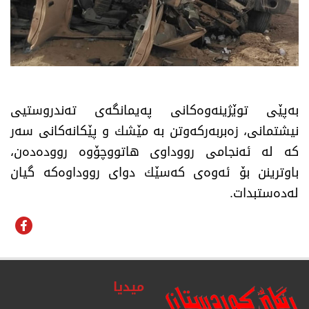
بەپێی توێژینەوەكانی پەیمانگەی تەندروستیی
نیشتمانی، زەبربەركەوتن بە مێشك و پێكانەكانی سەر
كە لە ئەنجامی رووداوی هاتووچۆوە روودەدەن،
باوترینن بۆ ئەوەی كەسێك دوای رووداوەكە گیان
لەدەستبدات.
میدیا