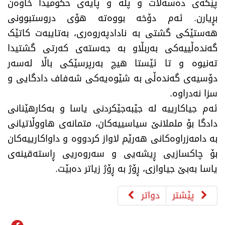
پێگەی دەسەڵات و پلە و پایەی حکومیدا خاوەن
بڕیارن. ئەم دۆخە بووەتە هۆی دروستبوونی
هەستێکی گشتی بە نادادپەروەری، بەتایبەت کاتێک
گەندەڵییەکی بەربڵاو بە جەستەی کەرتی گشتیدا
تەنیوە و تا ئێستا هیچ بەرپرسێکی باڵا لەسەر
دۆسیەی گەندەڵی بە شێوەیەکی شەفاف دادگایی و
سزا نەدراوە.
​ئەم جیاکارییە لە جێبەجێکردنی یاسا و بەکارهێنانی
دادگا بۆ ململانێ سیاسییەکان، متمانەی هاووڵاتیانی
بە دامەزراوەکانی هەرێم لاواز کردووە و داواکارییەکان
بۆ چاکسازیی ڕیشەیی و سەروەریی ڕاستەقینەی
یاسا بەبێ جیاوازی، ڕۆژ بە ڕۆژ زیاتر دەبێت.
پێشتر
دواتر