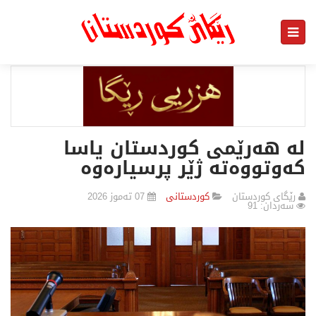
لە هەرێمی کوردستان یاسا
کەوتووەتە ژێر پرسیارەوە
رێگای كوردستان
كوردستانی
07 تەموز 2026
سەردان: 91