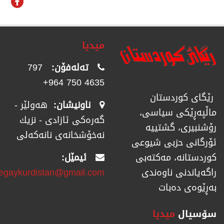
میدیا
تەلەفۆن:
797
4635 750 964+
رێگای كوردستان
ناونیشان:
هەولێر -
ماڵپەڕێكی سیاسی،
گەرەکی ئازادی - نزیك
رۆشنبیری، گشتییە
نەخۆشخانەی نانەکەلی
ئۆرگانی حزبی شیوعی
ئیمێل:
كوردستانە، مەكتەبی
regaykurdistan@gmail.com
راگەیاندنی ناوەندی
بەڕێوەی دەبات
سۆسیال
میدیا