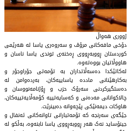
ژووری هەواڵ
​دۆخی مافەکانی مرۆڤ و سەروەری یاسا لە هەرێمی
کوردستان ڕووبەڕووی ڕەخنەی توندی یاسا ناسان و
هاووڵاتیان بووەتەوە.
لەکاتێکدا دەسەڵاتداران بە تۆمەتی جۆراوجۆر و
بەکارهێنانی ماددە یاساییەکان، بەردەوامن لە
دەستگیرکردنی سەرۆک حزب و ڕۆژنامەنووسان و
چالاکوانانی مەدەنی و کەسایەتییە کۆمەڵایەتییەکان،
هاوکات دیمەنێکی پێچەوانە دەبینرێت.
​جێگەی سەرنجە کە تۆمەتبارانی تاوانەکانی ئەنفال و
جینۆساید نەک هەر ڕووبەڕووی یاسا نابنەوە، بەڵکو لە