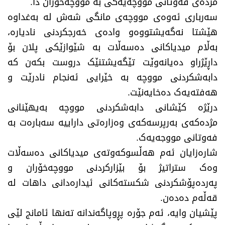
مژدەی فەوتانی مووچەیەکی بە مووچەخۆران دا.
سەرباری ئەوەی مووچەی مانگی شەش لە بەغداوە
هێشتا نەگەیشتووەو وادەی خەرجکردنی نادیارە،
بەڵام میدیاکانی دەسەڵات بە شێوازێکی پلان بۆ
داڕێژراو دەیانەوێت تێگەیشتنێک دروست بکەن کە
دابەشکردنی مووچە بە خێرایی ئەنجام نادرێت و
هەفتەیەک دەخایەنێت.
درێژە کێشانی دابەشکردنی مووچە بەیهێنانی
مژدەکەی بەرپرسەکەی وەزارەتی داراییە سەبارەت بە
فەوتانی مووجەیەک.
​شارەزایان ئەم هەڵسوکەوتەی میدیاکانی دەسەڵات
وەک ستراتیژ بۆ بێزارکردنی مووچەخۆران و
پەردەپۆشکردنی شکستەکانی ئیدارەدانی داهات لە
قەڵەم دەدەن.
پێشیان وایە، ئەم جۆرە پڕوپاگەندانە تەنها ئامانج لێی