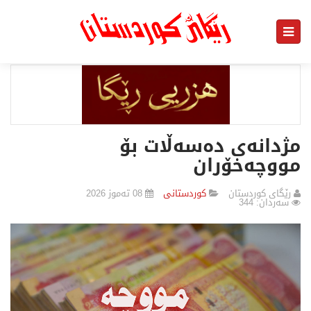
مژدانەی دەسەڵات بۆ
مووچەخۆران
رێگای كوردستان
كوردستانی
08 تەموز 2026
سەردان: 344