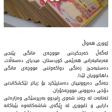
​ژووری هەواڵ
​لەگەڵ خەرجکردنی مووچەی مانگی پێنجی
فەرمانبەرانی هەرێمی کوردستان، میدیای دەسەڵات،
دەستبەجێ زەنگی دواکەوتنی مووچەی مانگی
داهاتوویان لێدا.
جەنگی دەروونییان دەستپێکرد بۆ زیاتر تێکشکاندنی
دۆخی دەروونی مووچەخۆران.
تەنانەت لە چەند شەوی ڕابردوو بەرپرسێکی وەزارەتی
دارایی و ئابووری لە ڕێگەی شاشەکانەوە بێباکانە