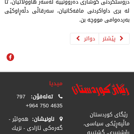
دروستکردنی گوشاری دەروونییە لەسەر هاووڵاتیان، تا
لە بری داواکردنی مافەکانیان، سەرقاڵی دڵەڕاوکێی
بەردەوامی مووچە بن.
پێشتر
دواتر
میدیا
تەلەفۆن:
797
4635 750 964+
رێگای كوردستان
ناونیشان:
هەولێر -
ماڵپەڕێكی سیاسی،
گەرەکی ئازادی - نزیك
رۆشنبیری، گشتییە