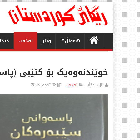
هەواڵ
وتار
ئەدەب
دیدا
خوێندنەوەیک بۆ کتێبی (پاس
ئازاد جۆڵا
ئەدەب
08 تەموز 2026