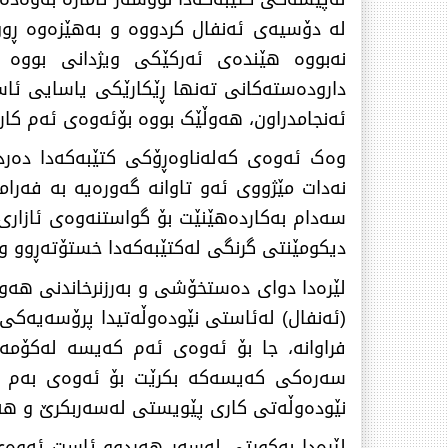
لە دۆسیەی ئەنفال کردووە و بەهێزەوە ڕوو
نەبووە هێندەی ئەرکێکی ویژدانی بووە ب
ئەنجامدراون، هەوڵێک بووە بۆئەوەی ئەم کارە
وەک ئەوەی کەلەناوەڕۆکی کتێبەکەدا دەردە
نەدات مێژووی ئەو تاوانە گەورەیە بە فەرامۆ
سەدام بەکاردەهێنێت بۆ گواستنەوەی ئازاری
دیکومێنتی گرنگی لەکتێبەکەدا خستۆتەڕوو و 
لێرەدا دوای دەستخۆشی و بەرزنرخاندنی هەو
(ئەنفال) لەئاستی نێودەوڵەتیدا پرۆسەیەکی 
فراوانە، جا بۆ ئەوەی ئەم کەیسە لەکۆمەڵ
سەرەکی کەیسەکە بکرێت بۆ ئەوەی بەم ئا
نێودەوڵەتی کاری پێویستی لەسەربکرێ و هەو
لێرەدا بەکورتی لەسەر هەردوو ئاست ئەوەی