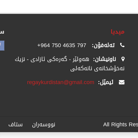
میدیا
سۆ
تەلەفۆن:
797 4635 750 964+
ناونیشان:
هەولێر - گەرەکی ئازادی - نزیك
نەخۆشخانەی نانەکەلی
ئیمێل:
regaykurdistan@gmail.com
نووسەران
ستاف