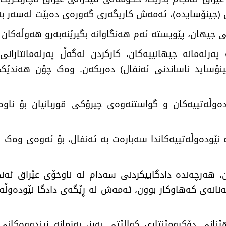
ال (جینۆسایدە)، ئەمەش کاریگەری گەورەی دەبێت لەسەر بە
 جیهان، پێویستە ئەم هەنگاوانە بگیرێنەبەرو هەوڵەکان 
لەمانە جیهانییەکان، کارکردن لەگەڵ پەرلەمانتارانی 
جینۆساید ناساندنی ئەنفال) دەربکەن. وەک چۆن هەندێک 
دەوڵەتییەکان و گواستنەوەی چیرۆکی قوربانیان بۆ ناوە
ە نێودەوڵەتییەکاندا سەبارەت بە ئەنفال، بۆ ئەوەی وەک
، هەرچەندە دادگاییکردنی سەدام لە ناوخۆی عێراق ئەنجا
یەنانەی کەهاوکار بوون، ئەمەش لە ڕێگەی دادگا نێودەوڵە
نانی دۆکیومێنتاری کوالێتی بەرز، بەزمانە زیندووەکان