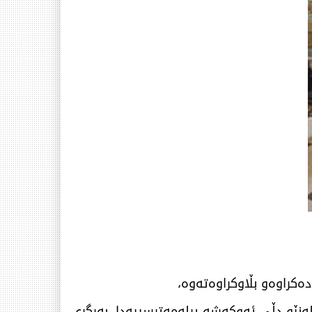
ادەکراوەو بڵاوکراوەتەوە،
ەنێو دڵی ئەوکەشە پڕلەمەترسییەدا، بەرگری