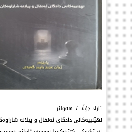
ئازاد جۆڵا / هەولێر
نهێنییەکانی دادگای ئەنفال و پیلانە شاراوەکا
لەپێشەکی کتێبەکەدا نووسەر ئاماژە بەوەدەک