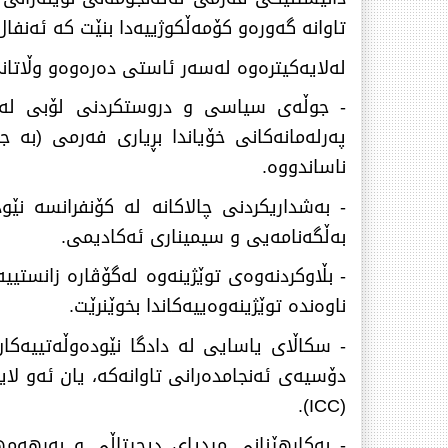
تاوانە گەورەو کۆمەڵکوژییەدا بنێت کە ئەنف
لەلایەکیترەوە لەسەر ئاستی دەرەوەو وڵاتانی
- جوڵەی سیاسی و دروستکردنی لۆبی لە پەر
پەرلەمانەکانی خۆیاندا بڕیاری فەرمی (بە 
ناساندووە.
- بەشداریکردنی چالاکانە لە کۆنفرانسە نێو
بەڵگەنامەیی و سیمیناری ئەکادیمی.
- بڵاوکردنەوەی توێژینەوە لەگۆڤارە زانستیی
ناوەندە توێژینەوەییەکاندا بخوێنرێت.
- سکاڵای یاسایی لە دادگا نێودەوڵەتییەکان
دۆسیەی ئەنجامدەرانی تاوانەکە، یان ئەو لا
(ICC).
- بەکارهێنانی میدیای دیجیتاڵی و بەرهەمهێ