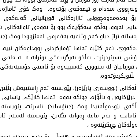
بەڕووی سەدام و تیمەکەی بۆتەوە. وەک خۆی ئاماژەیپ
ۆ بەدەمەوەچوونی ئازارەکانی قوربانیانی گەلەکەی
ساتە تراژیدیاو کەم وێنەیە بەفەرمی لەمێژوودا وەک (جین
کەوێ، ئەم کتێبە تەنها تۆمارکردنی ڕووداوەکان نییە، 
شی بسپێردرێرت، بەڵکو بەرگرییەکی بوێرانەیە لە مافی قور
 قوربانیان لە سنووری کەسییەوە بۆ ئاستی دۆسیەیەکی 
بڵاویکردۆتەوە.
ڵەکانی (نووسەری پارێزەر)، پێویستە ئەم ڕاستییەش بڵێی
درێژخایەن و ئاڵۆزە، چونکە ئەوە تەنها کارێکی یاسایی 
گەی نێودەوڵەتیدا وەک (جینۆساید) بناسرێت، پێویستە 
مانجە و بەم مافە ڕەوایە بگەین، پێویستە لەسەر ئ
ڵەکان چڕبکرێنەوە ،
 کەپێویستە ئەنجامبدرێ و هەوڵی بۆ بدرێ دەیخەینەڕوو