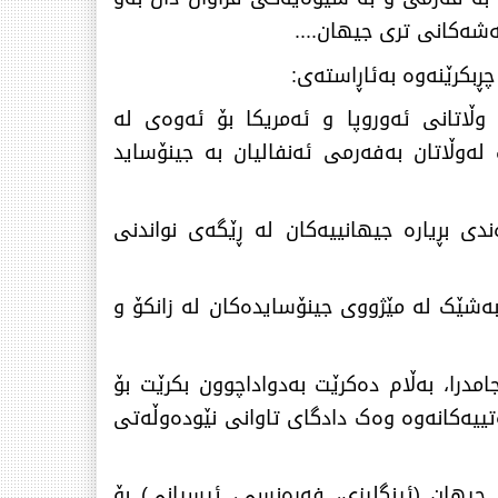
شەکانی تری جیهان....
چڕبکرێنەوە بەئاڕاستەی:
وڵاتانی ئەوروپا و ئەمریکا بۆ ئەوەی لە
لەوڵاتان بەفەرمی ئەنفالیان بە جینۆساید
ندی بڕیارە جیهانییەکان لە ڕێگەی نواندنی
 بەشێک لە مێژووی جینۆسایدەکان لە زانکۆ و
مدرا، بەڵام دەکرێت بەدواداچوون بکرێت بۆ
تییەکانەوە وەک دادگای تاوانی نێودەوڵەتی
ی جیهان (ئینگلیزی، فەرەنسی، ئیسپانی) بۆ