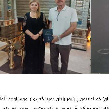
ن) کە لەلایەن پارێزەر (ژیان عەزیز گەردی) نووسراوەو ئام
ات ئەم ئەرکە زۆر قورس و پڕلە مەترسی بووە، کە چۆن ل