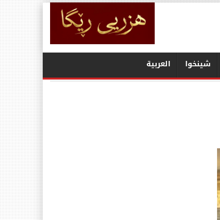
شينخوا
العربیة