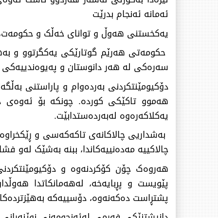
ئەمانە ئەنجام بدرێت
یەکخستنی هەوڵ و توانای خەڵک و حکومەت، 
حکومەتی هەرێم گوتارێکی یەکگرتوو و بەهێ
سەرەکی لە هەر دانوستان و پەیوەندییەکی دبل
دۆکیومێنتکردنی بەردەوام و پاراستنی بەڵگە
هەموو تاکێکی کوردە. چونکە بۆ ئەوەی دام
یەکلاکەرەوە لەبەردەستدابێت.
بەشداریی چالاکانەی تاکەکەسی و ڕێکخراوەکان
چالاکییە مەدەنییەکاندا، ببنە بەشێک لەو فش
هەروەک چۆن کۆکردنەوە و دۆکیومێنتکردنی 
پێویست و پڕبایەخە، لەهەمانكاتدا هەوڵدا
پشتڕاست دەکەنەوە، دۆسییەکە بەهێزتردە
دانیشتنێکی فەرمی لەئەنجومەنی نوێنەرانی ع