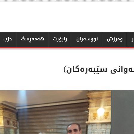
ر
وەرزش
نووسەران
راپۆرت
هەمەڕەنگ
حزب
ەوانی سێبەرەکان)