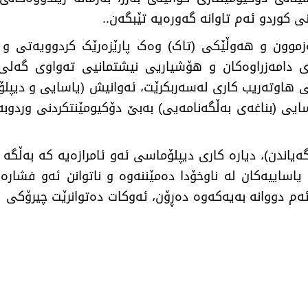
 کوردو ئەم تاوانە گەورەیە تێبگەن..
زموون و هەوڵێکی (تاک) وەک پارێزەرێک کردوویەتی و
ی دامەزراوەکان و هۆشیاریی نیشتمانیی تەواوی گەلی 
 هاوتەریب کاری لەسەربکرێت، ئەوانیش (یاسایی و دیپل
سایی (بناغەی بەڵگەنامەیی) بەبێ دۆکیومێنتکردنی وردوب
دن)، دیارە کاری دیپلۆماسی ئەو ئامرازەیە کە بەڵگە یا
اساییەکان لە ناوخۆدا دەمێننەوە و ناتوانن ئەو فشارە
 ئەم دووانە بەیەکەوە دەڕۆن، ئەوکات دەتوانرێت چیرۆکی قو