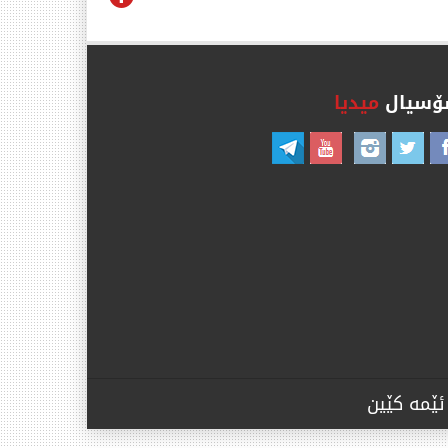
سیال
میدیا
ئێمە کێین