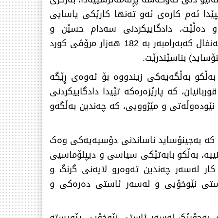
ێدا ئەم کارەی ئەو تەنها کارێکی یاسایی
 و دەڵێت، دادگاییکردنی سەدام حسێن و
دارودەستەکانی تەنها ڕێکارێکی یاسایی ئاسایی نەبوو، بەڵکو سەکۆیەک بوو بۆ ئەوەی تاوانەکانی ئەنفال کەبەرامبەر بە 182 هەزار مرۆڤی کورد
ۆساید) بناسێندرێت.
بەڵکو بەڵگەیەکی زیندووە بۆ ئەوەی ڕێگە
بانیان، کە پارێزەرەکە تێیدا دادگاییکردنی
نێودەوڵەتی و مێژوویی، کە چەندین بەڵگەو
ن کە بەجینۆساید ناساندنی دۆسیەیەکی وەک
نییە، بەڵکو بابەتێکی سیاسی و دیپلۆماسیی
کار لەسەر چەندین تەوەرو لایەنی گرنگ و
استی نێوخۆیی و لەسەر ئاستی دەرەکی و
، بەجۆرێک لەسەر ئاستی نێوخۆیی پێویستە