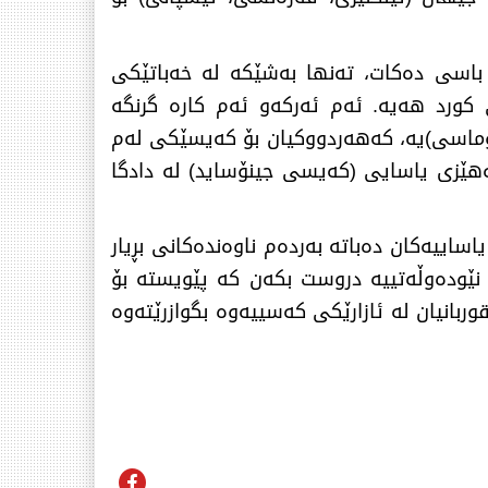
 باسی دەکات، تەنها بەشێکە لە خەباتێکی
کورد هەیە. ئەم ئەرکەو ئەم کارە گرنگە
ۆماسی)یە، کەهەردووکیان بۆ کەیسێکی لەم
ەهێزی یاسایی (کەیسی جینۆساید) لە دادگا
ساییەکان دەباتە بەردەم ناوەندەکانی بڕیار
 نێودەوڵەتییە دروست بکەن کە پێویستە بۆ
ربانیان لە ئازارێکی کەسییەوە بگوازرێتەوە