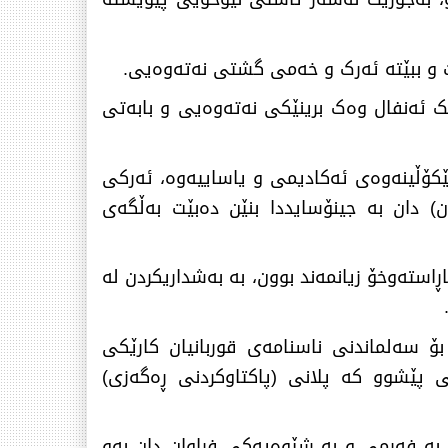
و ببێتە ئەرک و خەمی گشتی نەتەوەیی.
 ئەنفال وەک برینێکی نەتەوەیی و بابەتی
لێکۆڵینەوەی ئەکادیمی و یاساییەوە، ئەرکی
) دان بە جینۆسایددا بنێن دەبێت بەڵگەی
استەوخۆ زیانمەند بوون، بە بەشداریکردن لە
.
ۆ سەلماندنی ناسنامەی قوربانیان کارێکی
ی پێشوو کە پلانی (پاکتاوکردنی ڕەگەزی)
ت بە فەرمی و بە شێوەیەکی فراوان دان بەو