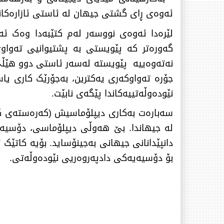
ئەوەی ڕای گشتی جیهان لە ئاستی ئازارەکانی
لێرەدا ئەوەی نووسەر لەم کتێبەدا وەک ئە
گەورەتر کە پێویستی بە پشتیوانیی تەواو
نەتەوەییە پێویستە لەسەر ئاستی دوو هێڵی
جۆرە تەواوکەری یەکترین، بەجۆرێک کاری یا
نێودەوڵەتییەکاندا پێگەی نابێت.
سەبارەت بەکاری دیپلۆماسیش (کەرەستەی گەیان
لە جیهاندا. بێ هەوڵی دیپلۆماسی، دۆسیە ی
دانپێدانانی جیهانی بەجینۆساید. بۆیە کاتێک
بۆ دۆسیەیەکی دادپەروەریی نێودەوڵەتی.