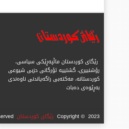
رێگای كوردستان ماڵپەڕێكی سیاسی،
رۆشنبیری، گشتییە ئۆرگانی حزبی شیوعی
كوردستانە، مەكتەبی راگەیاندنی ناوەندی
بەڕێوەی دەبات
Copyright © 2023
رێگای كوردستان
All Rights Reserved