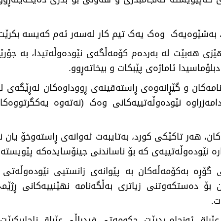
بەشێوەیەک وەک یەک تیم کار لەسەر ئەم کەیسە بکرێت 
زی هەبێت لە بەردەم کۆمەڵگەی نێودەوڵەتیدا، بە جۆرێک
ۆماسیدا ئاماژەی پێبکات و بیخاتەڕوو.
نامەکان و گێڕانەوەی ڕاستەقینەی ڕووداوەکان لەڕێگەی 
ەزراوە نێودەوڵەتییەکانی وەک (نەتەوە یەکگرتووەکان
، هەر تاکێکی کورد، بەتایبەت ئەوانەی ڕاستەوخۆ یان ناڕ
ارە نێودەوڵەتییەی کە بۆ ناساندنی جینۆسایدەکە پێویستە
گۆڕە بەکۆمەڵەکان بە پێوانەی زانستیی نێودەوڵەتی ب
ن بۆ دەستکەوتنی زیاتری بەڵگەنامە نهێنییەکانی ڕژێم
کات.
ێراق ئەنجام بدرێت، حکومەتی فیدراڵی عێراق ناچاربکرێ