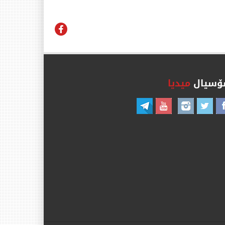
سیال
میدیا