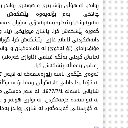
ڕواندز، لە هۆڵی رۆشنبیری و هونەری ڕواند
چالاكی بەم بۆنەیەوە ،پێشكەش كرا
سەرپەرشتیاریئیدارەیسەربەخۆی سۆران دەست
گەورە پێشكەش كرا، پاشان میوزیكی (یاد و و
دابەشكردنی ئامانج غازی پێشكەش كرا، گۆرا
مۆنۆدرامای (تۆ لەكوێ) لە ئامادەكردن و نو
نمایش كردنی بەڵگە فیلمی (ئاوازی خەرەند) 
پەیڤی بنەماڵە پێشكەش كرا.
ئەوەی جێگەی باسە رێوڕەسمەكە لە لایەن تۆ
لە كۆتاییدا دانانی تاجەگوڵی وەفا بۆ سەرگڵ
شایانی باسەلە 977/7/1
لە گۆڕستانی گەردەگەرد لە شاری ڕواندز بەخ