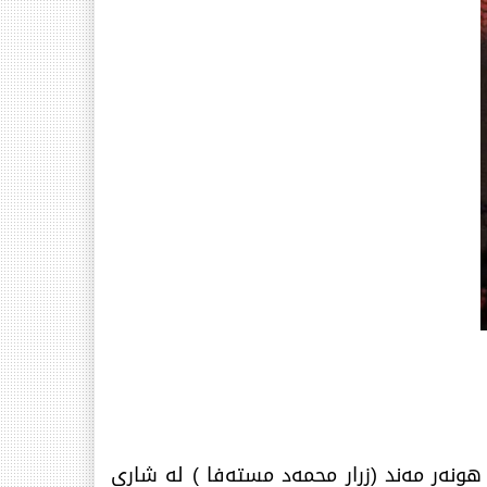
ای هونەر مەند (زرار محمەد مستەفا ) لە شاری