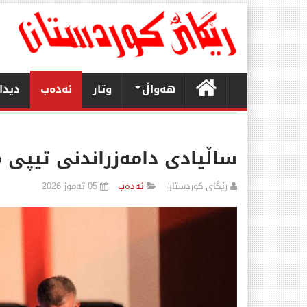
هەواڵ
وتار
ئەدەب
دیدا
ساڵیادی دامەزراندنی تیپی م
رێگای كوردستان
ئەدەب
05 تەموز 2026