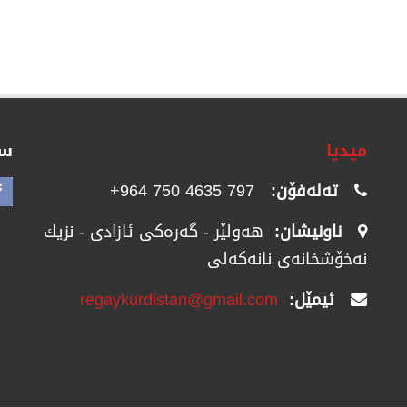
میدیا
سۆ
تەلەفۆن:
797 4635 750 964+
ناونیشان:
هەولێر - گەرەکی ئازادی - نزیك
نەخۆشخانەی نانەکەلی
ئیمێل:
regaykurdistan@gmail.com