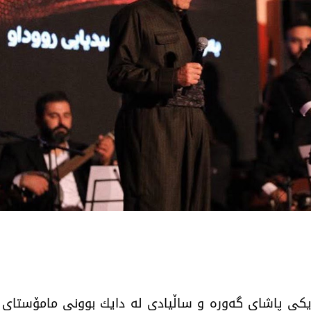
تیپی میوزیكی پاشای گەورە و ساڵیادی لە دایك بوونی مامۆست