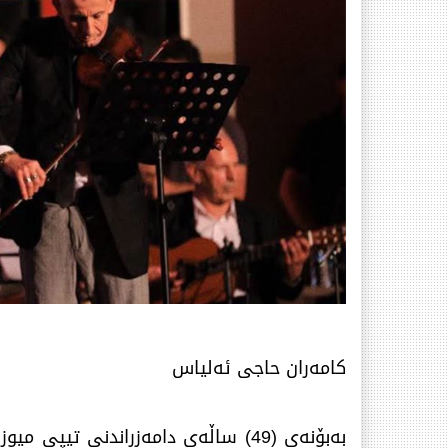
كامەران حاجی ئەلیاس
بەبۆنەی (49) ساڵەی دامەزراندنی 