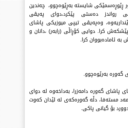
ۆر ڕێوڕەسمێكی شایستە بەڕێوەچوو، چەندین
 رواندز دەستی پێكرد،دوای پەیڤی
ێنداریەوە، وەپەیڤی تیپی میوزیكی پاشای
شكەش كرا. دوایی كۆڕاڵی (رابەر) ،دانان و
بە ئامادەبووان كرا.
 گەورە بەرێوەچوو.
 مۆسیقای پاشای گەورە دامەزرا، بەداخەوە لە دوای
و مۆسیقا، لە 7ی 12 ی 2024 دا هونەرمەند زرار محەمەد مستەفا، دڵە گەورەكەی لە لێدان كەوت
ورد بۆ گیانی پاكی.