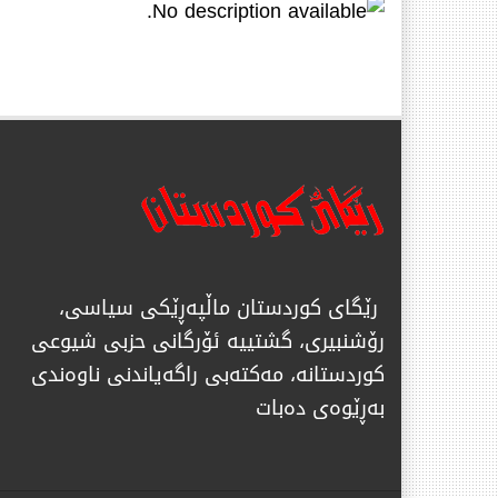
رێگای كوردستان ماڵپەڕێكی سیاسی،
رۆشنبیری، گشتییە ئۆرگانی حزبی شیوعی
كوردستانە، مەكتەبی راگەیاندنی ناوەندی
بەڕێوەی دەبات