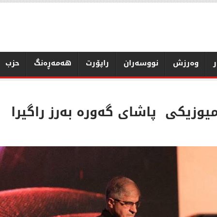
ر
وەرزش
نووسەران
راپۆرت
هەمەڕەنگ
حزب
یوزیكی پاشای گەورە بەرز راگیرا