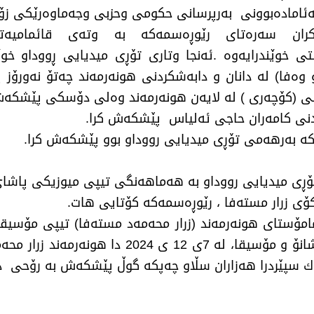
ز بەئامادەبوونی بەرپرسانی حكومی وحزبی وجەماوەرێكی ز
ن سەرەتای رێوڕەسمەكە بە وتەی قائمامیەتی
ی خوێندرایەوە .ئەنجا وتاری تۆڕی میدیایی ڕووداو خو
ەفا) لە دانان و دابەشكردنی هونەرمەند چەتۆ نەورۆز پێ
نی (كۆچەری ) لە لایەن هونەرمەند وەلی دۆسكی پێشكەش 
اندنی كامەران حاجی ئەلیاس پێشكەش كرا.
كە بەرهەمی تۆڕی میدیایی رووداو بوو پێشكەش كرا.
ڕی میدیایی رووداو بە هەماهەنگی تیپی میوزیكی پاشای
كۆی زرار مستەفا ، رێوڕەسمەكە كۆتایی هات.
1، لە سەر دەستی مامۆستای هونەرمەند (زرار محەمەد مستەفا) تیپی
لە نیو سەدە خزمەتكردن بە بواری هونەر و شانۆ 
اك سپێردرا هەزاران سڵاو چەپكە گوڵ پێشكەش بە رۆحی دو