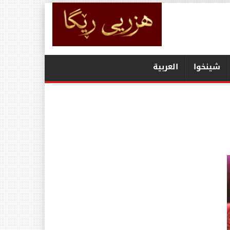
شينخوا
العربیة