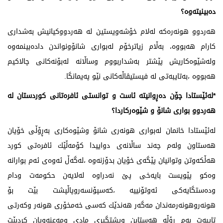
دەبینیتەوە؟
هەردوو هونەرەكە لەلام خۆشەویستین لە هەردووكیانیش بەشداری
كارام هەبووە، بەڵام زیاترخۆم لەبواری شانۆونواندن دادەبینمەوە
ولەشێوەكاریش پێشتر بەشداربووم وساڵانە لەبۆنەكانی چالاكیم
هەبووە ،بەتایبەتی لە فیستیڤاڵەكانی نێو پەیمانگا.
*لەئێستادا چۆن دەڕوانیتە ئاست و توانستی ئافرەتانی كوردستان لە
هەردوو بواری شانۆ و شێوەركاردا؟
لەئێستادا خانمان لەبواری هونەری شانۆ وشێوەكاری بەڕۆڵی خۆیان
هەستاون ولەم چەند ساڵانەی دواییدا كۆمەڵێك ئافرەتی كورد
هەڵكەوتن وتوانیان پێگەی خۆیان بدۆزنەوە ،لەگەڵ ئەوەی ئەم بوارانە
وەكو پێویست بایەخی پێ نەدراوە لەلایەن حكومەت ودام
ودەستگایەكی ئەوتۆنییە ،كەسپۆنسەروپاڵپشت بێت بۆ
هونەروهونەرمەندان مەگەر هەندێك كەسی خەمخۆری هونەر وكەرتی
تایبەت بەم رۆڵە هەستابن وپشتگیری مادی ومەعنەویان كردبێت