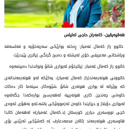
هەڤپەیڤین- كامەران حاجی ئەلیاس
خاتوو راز كەمال غەمبار: ڕەخنە بوارێكی سەربەخۆیە و فەلسەفە
وپاشخانی مەعریفی خۆی لەپشتە و دەبێ گرنگی زیاتری پێبدرێت
خاتوو راز كەمال غەمبار: زیاترخۆم لەبواری شانۆ ونواندندا دەبینمەوە
خاتوونی هونەرمەند(راز كەمال غەمبار)، یەكێكە لەو هونەرمەندانەی
كە بوێرانە لە بواری هونەری شانۆ ،شێوەكار، سینەما كار دەكات
خاوەنی چەندین كاری هونەرییە لەهەرسێ بوارەكەدا جگەلەوە
لەبواری دۆبلاژ و دیزایندا خاوەن ئەزموونێكی باشە،ئەو بەهۆی ئەوەی
كچی نووسەری دیاری كورستان (د.كەمال غەمبار)ە لەهەمان كاتدا
هاوسەری هونەرمەند (ئالان محمەدعارف )ە كەشێكی ئەرێنی بۆی