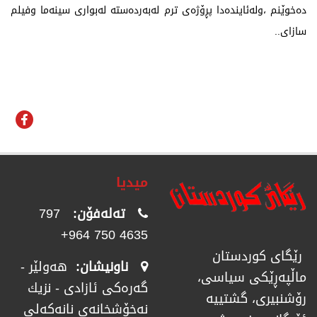
دەخوێنم ،ولەئایندەدا پڕۆژەی ترم لەبەردەستە لەبواری سینەما وفیلم
سازای..
میدیا
تەلەفۆن:
797
4635 750 964+
رێگای كوردستان
ناونیشان:
هەولێر -
ماڵپەڕێكی سیاسی،
گەرەکی ئازادی - نزیك
رۆشنبیری، گشتییە
نەخۆشخانەی نانەکەلی