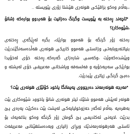
،،بەڵام وەكو بزاڤێكی هونەری هێشتا زۆری پێویستە ..
*تاچەند ڕەخنە بە پێویست وگرنگ دەزانیت بۆ هەردوو بوارەكە (شانۆ
،شێوەكار)؟
رەخنە زۆر گرنگە بۆ هەموو بوارێك، بگرە لەڕێگەی ڕەخنەی
بنیاتنەروبابەتی وزانستی هەموو كاریكی هونەری هەڵدەسەنگێندرێت
وپێشدەكەوێت ،وكەسی شارەزای گەرەكە..ڕەخنە خۆی لەخۆیدا
بوارێكی سەربەخۆیە و فەلسەفە وپاشخانی مەعریفی خۆی لەپشتە و
دەبێ گرنگی زیاتری پێبدرێت.
*مەرجە هونەرمەند دەرچووی پەیمانگا یاخود كۆلێژی هونەری بێت؟
هونەر لەپێش هەموو شتێك ئیتر هونەری شانۆ یاخوود شێوەكاری بێت
بەهرەیە ،بەڵام ئەگەر حەزوخولیایەكی لەپشت بێت دەكرێت پەرەی پێ
بدرێت ،لایەنی ئەكادیمی بێ گومان زۆر گرنگە وەكو بناغەیەك بۆ
ئاستی هەرهونەرمەندێك ویڕای زانیاری وبەدەستهێنانی مەعریفەت