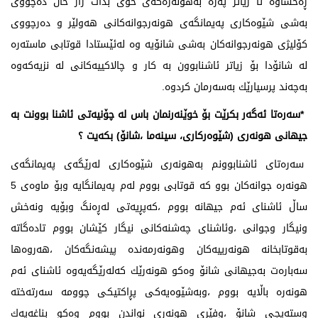
ڕەخساوە تا زیاتر پەرە بەهونەرەكەی خۆی بدات راز خان دەچووی
بەشی شێوەكاری پەیمانگەی هونەرجوانەكانی هەولێر و دەرچووی
كۆلیژی هونەرجوانەكان بەشی شانۆیە وە لەئێستادا قوتابی ماستەرە
لە شانۆدا بۆ زیاتر ئاشنابوون بە كار و چالاكییەكانی لە نزیەكەوە
بەچەند پرسیارێك بەسەرمان كردوە.
*سەرەتا ئەگەر بكرێت بۆ خوێنەرنمان باس لە چۆنیەتی ئاشنا بوونت بە
جیهانی هونەری (شێوەركاری، سینەما ،شانۆ) بكەیت ؟
سەرەتای ئاشنابوونم بەهونەری شێوەكاری لەرێگەی پەیمانگەی
هونەرە جوانەكان بوو كە قوتابی بووم لەم پەیمانگایە وبۆ ماوەی 5
ساڵ ئاشنای ئەم جیهانە بووم ،كەپڕیەتی لەڕەنگ وبۆیە ونەخش
ونیگار وجوانی ،وئاشنای چەشنەكانی نیگار كێشان بووم تادەگاتە
بەقوتابخانە هونەرییەكان وهونەرمەندە پیشەنگەكان ،هەروەها
سەبارەت بەجیهانی شانۆ وەكو هونەرێك كەلەرێگەیەوە ئاشنای ئەم
هونەرە باڵایە بووم ،وبەشێوەیەكی پڕاكتیكی چوومە سەرتەختە
وستەیجی شانۆ ،وفێری هونەری نواندن بووم وەكو بناغەیەك