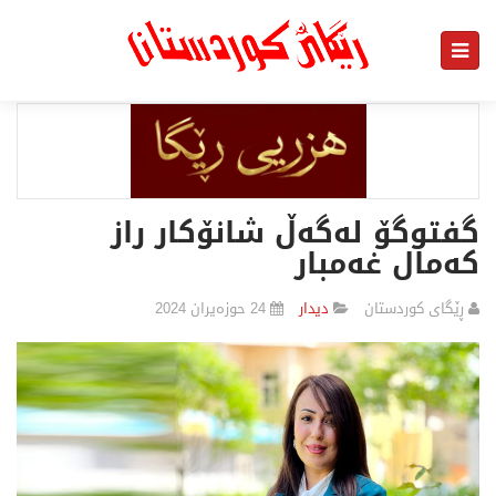
گفتوگۆ لەگەڵ شانۆکار راز
كەمال غەمبار
ڕێگای كوردستان
دیدار
24 حوزەیران 2024