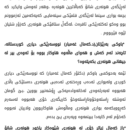
لەڕێگەی هونەری شانۆ كەباڵاترین هونەرە ،وهەر ئەوەش وایكرد كە
بچمە بواری سینما لەرێگەی فلمێكی سینەمایی كەیەكەمین ئەزموونم
بوو وەكو ئەكتەرێكی ئافرەت ،لەگەڵ ستافێكی هونەری كەزۆر شتیان
لێوە فێربووم .
*باوكی بەرێزتان(د.كەمال غەمبار) نووسەرێكی دیاری كوردستانە،
تاچەند ئەم كەش و هەوای ماڵەوە هاوكار بووە بۆ ئەوەی بیر لە
جیهانی هونەری بكەیتەوە؟
ئێمە بەحوكمی باوكم (دكتۆر كەمال غەمبار) كە نووسەرێكی دیاری
كوردی ولەبواری ئەدەب وڕەخنەی ئەدەبی هونەری دەستێكی باڵای
هەبووە لەبەرئەوەی لەخانەوادەیەكی ڕۆشەنبیر بووین ،بێ گومان
ئەوشتە ڕاستەوخۆوناڕاستەوخۆ كاریگەری خۆی هەبووە لەسەرم
كەڕووبكەمە بواری هونەری وماڵوەش هاوكاربوون ولاریان نەبووە
كەخۆم لەم كایەدا ببینمەوە وپەرەی پێ بدەم.
*راز كەمال زیاتر خۆی لە هونەری شێوەكار یاخود هونەری شانۆ