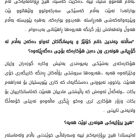
،بەڵام هەموو شتێك نییە ،دەكرێت كەسێك هیچ بڕوانامەیەكی لەم
بوارانەدا نەبێت بەڵام كەسێكی سەركەوتوو ولێهاتوو بێت
وپێچەوانەكەشی هەرڕاستە ،هەردوو بوارەكە، بەهرە پێویستە بەڵام
هەوڵ وتەقەلاش زۆر گرنگە هەروەها ڕاهێنانی بەردەوام ..
*ساڵانە چەندین خانم كۆلێژ و پەیمانگاكان تەواو دەكەن بەڵام لە
گۆڕپانی هونەری ون دەبن هۆكارەكە بۆچی دەگەڕێتەوە؟
هۆكارەكەی بەشێكی پەیوەندی بەئیش وكارە گوزەران وژیان
وخێزانەوە هەیە ،،هەروەها سروشتی رۆڵەكان ڕەنگە كاریگەری خۆی
هەبێت ،یاخوود نەبوونی دەستگایەك كە كاری پێویستیان بۆ فەراهەم
بكات ،،ولەگەڵ ئەوەش كە پاڵپشتی مادییان هەبێت كەئاسانكارییان بۆ
بكات وزۆر هۆكاری تری وەكو ڕێگری ماڵەوەو نەریتی كۆمەڵگا
ولایەنی ئایینی ..
*هیچ پرۆژیەكی هونەری نوێت هەیە؟
لەئیستادا هیچ پڕۆژەیەكم نییە وسەرقاڵی خوێندنی باڵام ولەماستەر