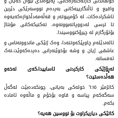
خوڵقاندنی کارئەکتەرەکانی، پەیوەندی نێوان خەیاڵ و
واقیع و ئاڵنگارییەکانی بەردەم نووسەرێکی دێرین
ئاشکرادەکات، لە کۆمپیوتەر و قەڵەمەدڵخوازەکەیەوە
تا ترسی لەدووپاتەبوونەوە، تەکنیکەکانی مۆنتاژ
بۆئۆرگازم لە چیرۆکنووسیندا.
ئالەندێلەم چاوپێکەوتنەدا، وەک ژنێکی ماندوونەناس و
عاشقی ژیان و وشە بۆخوێنەرانی دەردەکەوێت.نەک
ئەفسانە.
لەڕۆژێکی کارکردنی ئاساییدا،کەی لەخەو
هەڵدەستیت؟
کاتژمێر ٦:١٥ خولەکی بەیانی، چونکەدەبێت لەگەڵ
سەگەکەم پیاسە و قاوە بۆخۆم و ماڵەوە ئامادە
بکەم.
کاتێکی دیاریکراوت بۆ نووسین هەیە
؟