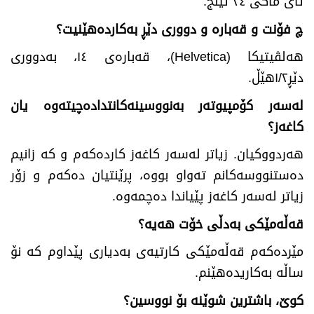
ئای ماکی ٢٤ ئینج.
چ فۆنت و قەبارە و دووری دێڕ بەکاردەهێنیت؟
هەلڤیتیکا (
Helvetica
)، قەبارەی ١٤، بەدووری
دێڕ۱/۲هێڵ.
لەسەر کۆمپیوتەر بەنووسینەکانتدادەچیتەوە یان
کاغەز
؟
هەردووکیان. زیاتر لەسەر کاغەز کاردەکەم و کە زانیم
دەستنووسەکانم تەواو بووە، پرێنتیان دەکەم و زۆر
زیاتر لەسەر کاغەز پێیاندا دەچمەوە.
قەڵەمێکی بەدڵی خۆت هەیە؟
مێردەکەم قەڵەمێکی کارتیەی بەدیاری پێداوم کە نۆ
ساڵە بەکاریدەهێنم.
کوێ،
باشترین شوێنە بۆ نووسین؟