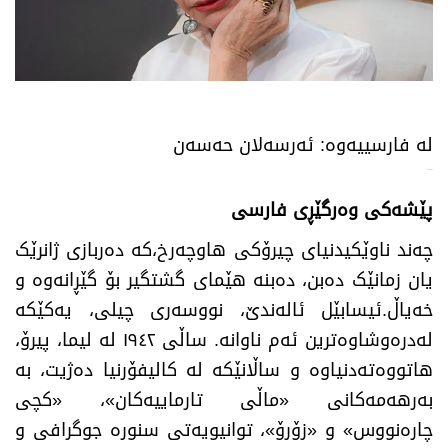
لە فارسییەوە: ئەرسەلان حەسەن
پێشەکی وەرگێڕی فارسی
چەند ناوێکیدنیای چیرۆکی هاوچەرخ،کە دەربازی ژانرێک
یان زمانێک دەبن، دەبنە هێمای گشتگیر بۆ گێڕانەوە و
خەیاڵ.ئیسابێل ئالەندێ، نووسەری چیلی، یەکێکە
لەدرەوشاوەترین ئەم ناوانە. ساڵی ١٩٤٢ لە لیما، پیرۆ،
هاتووەتەدنیاوە و ساڵانێکە لە کالیفۆرنیا دەژیت، بە
بەرهەمەکانی «ماڵی تارماییەکان»، «کچی
چارەنووس» و «زۆرۆ»، توانیویەتی سنورە جوگرافی و