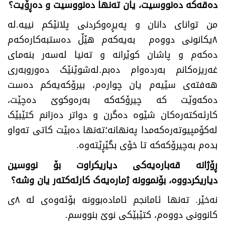
دەقەکە دەنووسیت، یان تەنها دەنووسیت و دەڕۆیت؟
من توانای دانان و پەیڕەوکردنی پلانێکم نییە.لە
۸یکانونی دووەم بەیەکەم هێڵ دەستبەکارەکەم
دەکەم و پاشان کوێرانە و تەنیا لەسەر بنەمای
غەریزەکانم بەردەوام دەبم.لەشوێنێک دەوروبەری
هەفتەی سێیەم یان چوارەم، بیرۆکەیەکم دەست
دەکەوێت کە چیرۆکەکە بەرەوکوێ دەچێت،
کارئەکتەرەکان شێوە دەگرن و دواتر دەزانم کتێبێک
لەکۆمپیوتەرەکەمدا پەنهانە؛تەنها دەبێت کاتی تەواو
بدەم بەچیرۆکەکە تا خۆی بگێڕێتەوە.
ڕۆژانە قەبارەیەکی دیاریکراوت بۆ نووسین
دیاریکردووە، بۆنموونە ژمارەیەک کارئەکتەر یان وشە
؟
نەخێر. تەنها ئامانجم ئامادەبوونە بۆئەوەی لە ٨ی
کانوونی دووەم، کتێبێکی نوێ بنووسم.