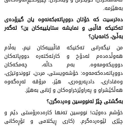
بەهێزمە.
دە‌ترسیت کە خۆتان دووپاتەبکەنەوە یان
گیرۆدەی
تەکنیکە قاڵبی و نمایشە ستایلییەکان بن
؟ ئەگەر
بەڵێ، کامەیان؟
من نیگەرانی تەکنیکە قاڵبییەکان نیم، بەڵام
هەوڵدەدەم لەدۆخ و کارئەکتەرە دووپاتەکان
دووربکەومەوە. بەم حاڵە، چەمکەکان
دووپاتەدەکەمەوە: خۆشەویستی، مردن، تووندوتیژی،
وەفاداری، دادپەروەری، هێز، مرۆڤە لەڕەگەوە
هەڵکێشراو و پەراوێزخراوەکان و ژنانی بەهێز.
بەگشتی چێژ لەنووسین وەردەگرن؟
خۆشم دەوێت! نووسین تەنها کارەدەرۆستی دێم و
چێژی لێوەردەگرم. (کاری ڕیکلامی و تۆڕەکانی