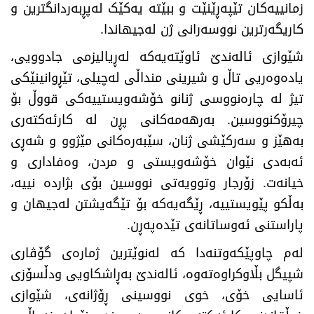
زمانییەکان تێپەڕێنێت و ببێتە یەکێک لەپڕبەردانگترین و
کاریگەرترین نووسەرانی ژن لەجیهاندا.
شێوازی ئالەندێ ئاوێتەیەکە لەڕیالیزمی جادوویی،
یادەوەریی تاڵ و شیرینی منداڵی لەچیلی، تێڕوانینێکی
تیژ لە چارەنووسی ژنانو خۆشەویستییەکی قووڵ بۆ
چیرۆکنووسین. بەرهەمەکانی پڕن لە کارئەکتەری
بەهێز و سەرکێشی ژنان، سێبەرەکانی مێژوو و شەڕی
ئەبەدی نێوان خۆشەویستی و مردن، وەفاداری و
خیانەت. زۆرجار وتوویەتی نووسین بۆی بژاردە نییە،
بەڵکو پێویستییە، ڕێگەیەکە بۆ تێگەیشتن لەجیهان و
پاراستنی ئەوساتانەی تێدەپەڕن.
لەم چاوپێکەوتنەدا کە لەنوێترین ژمارەی گۆڤاری
شپیگل بڵاوکراوەتەوە، ئالەندێ بەڕاشکاویی ودڵسۆزی
ئاسایی خۆی، خوی نووسینی ڕۆژانەی، شێوازی