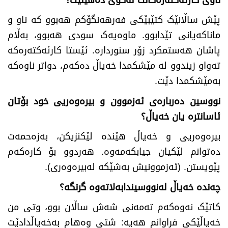
پێش ساڵانێک کتێبێکی فەرهەنگۆکم هەبوو کە ناو و
ماناکەیانی تێدابوو. ماوەیەک سودی هەبوو، بەڵام
پاشان هەستمکرد زۆر سنوردارە. ئێستا کارئەکتەرەکە
تەواو زیندوو لە مێشکمدا خەیاڵ دەکەم، دواتر ناوەکە
بەمێشکمدا دێت.
نووسین دەربارەی ئەزموون و بیرەوەریی خود بۆتان
ئاسانترە یان خەیاڵ؟
بیرەوەریی و خەیاڵ هێندە لێکنزیکن، بەزەحمەت
دەتوانم لێکیان جیابکەمەوە. هەردوو بۆ کارەکەم
پێویستن. (ئەزموونیش بەشێکە لەبیرەوەری).
چەندە خەیاڵ لەنووسیندابەلاتەوە گرنگە
؟
کاتێک نەوەکەم تەمەنی شەش ساڵان بوو، وتی من
خەیاڵێکی فراوانم هەیە: شتی وەهام بەخەیاڵدادێت