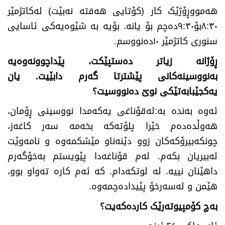
هەمووڕۆژێک کار (کۆتایی هەفتە نەبێت) لەکاتژمێر
۸:۳۰بۆ۹:۳۰دەچم بۆ یانە. بۆیە بە شێوەیەکی ئاسایی
سنوری کاتژمێر ۱۰دەنووسم.
ڕۆژانە زیاتر دەستپێکت، پێداچوونەوەیە
بەنووسینەکانی پێشترتا گەرم دابێیت. یان
یەکجێبابەتێکی نوێ دەنووسیت؟
ئەوە بەندە بە:لەقۆناغی یەکەمدا نووسینی ڕۆمان،
هەوڵدەدەم خێرا پلۆتەکە بخەمە سەر کاغەز،
چونکەبیرۆکەکان زوو دێنەناو مێشکمەوە و نامەوێت
لەبیریان بکەم. لەم قۆناغەدا پێویستم بەخۆگەرم
داهێنان نییە. لە لوتکەدام. کە ئەم کارە تەواو بوو،
هێمن و لەسەرخۆ پێیدادەچمەوە.
بەچ کۆمپیوتەرێک کاردەکەیت؟