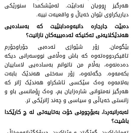
هەرگیز ڕوویان نەدابێت. لەمێشکمدا سنورێکی
دیاریکراوی نێوان خەیاڵ و واقعیەت نییە.
دەبێت جارجارە دانبەوەدابنێیت کە بەسادەیی
هەندێکلایەنی تەکنیکە ئەدەبییەکان نازانیت؟
بێگومان. زۆر شێوازی ئەدەبی جۆراوجۆرم
تاقیکردووەتەوە کە باش وەڵامی نووسەرانی دیکە
دەدەنەوە، بەڵام من ناتوانم بەسادەیی لاساییان
بکەمەوە. جگەلەوە، زۆر سەختی هەندێک بابەت
بەلامەوە وەک سێکسی ئاشکراو هەندێک ژانر کە
هەرگیز نەمتوانی شارەزایان بم، وەک ڕۆمانسی باو و
زانستی خەیاڵی و سیاسی و چەند ژانرێکی تر.
لەبەرانبەردا
، بەبۆچوونی خۆت بەتایبەتی لە چ کارێکدا
باشیت؟
تەماشاکردن، گوێگرتن و وێناکردن. چیرۆکگێڕانەوەخاڵی