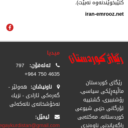
کتێبخوێندنەوە نەبێت).
iran-emrooz.net
میدیا
تەلەفۆن:
797
4635 750 964+
رێگای كوردستان
ناونیشان:
هەولێر -
ماڵپەڕێكی سیاسی،
گەرەکی ئازادی - نزیك
رۆشنبیری، گشتییە
نەخۆشخانەی نانەکەلی
ئۆرگانی حزبی شیوعی
ئیمێل:
كوردستانە، مەكتەبی
regaykurdistan@gmail.com
راگەیاندنی ناوەندی