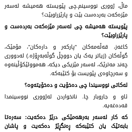
ماڵ، ژووری نووسینم.چی پێویستە هەمیشە لەسەر
مێزەکەت بەردەست بێت و پارێزراوبێت؟
پێویستە
هەمیشە چی لەسەر مێزەکەت بەردەست و
پارێزراوبێت؟
کاغەز، قەڵەمەکان "پارکەر و دارەکان"، مۆمێک،
گوڵەکان (زیاتر یەک یان دووچڵ گوڵەبەڕۆژە.) لەدووری
چەند مەترێک، لەسەر مێزیکی دیکە، هەموولێکۆڵینەوە
و سەرچاوەی پێویست بۆ کتێبەکە.
لەکاتی نووسیندا چی دەخۆیت و دەخۆیتەوە
؟
ئاو و جاروبار چا. نانخواردن لەژووری نووسینمدا
قەدەغەیە.
کە کار لەسەر بەرهەمێکی درێژ دەکەیت: سەرەتا
بابەتێک یان کتێبەکە ڕەنگڕێژ دەکەیت و پاشان