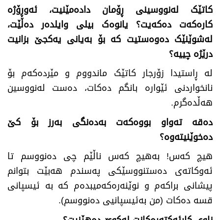
کاتێک لەنووسینی ڕۆمان دادەمێنیت، ئەوڕۆژە
کارەکەت دەکەیت؟
یانوەک بیلی وایلدەر دەڵێت،
لەشوێنێک دەوەستیت کە بۆ بەیانی یەکجێ بزانیت
درێژە چییە؟
لە ڕاستیدا زۆرجار کاتێک ماندووم و مێردەکەم بۆ
نانخواردنی ئێوارە بانگم دەکات، دەست لەنووسین
هەڵدەگرم.
دەقە تەواو بووەکەت بەدەنگی بەرز بۆ کێ
دەخوێنیتەوە؟
هیچ کەس! بەهیچ کەس ناڵێم چی دەنووسم تا
ئەوکاتەی دەستنووسێکی پەسندم هەبێت بتوانم
پیشانی براکەم و نوێنەرەکەمیبدەم کە بە ئیسپانی
قسە دەکات (من بەئیسپانیی دە‌نووسم).
ناوی کارئەکتەرەکانت لەکوێ دەهێنیت
؟