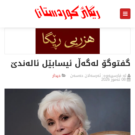
گفتوگۆ لەگەڵ ئیسابێل ئالەندێ
لە فارسییەوە: ئەرسەلان حەسەن
دیدار
08 تەموز 2026