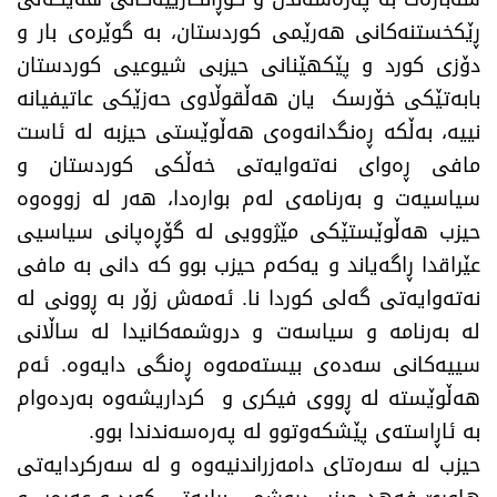
ڕێکخستنەکانی هەرێمی کوردستان، بە گوێرەی بار و
دۆزی کورد و پێکهێنانی‌ حیزبی شیوعیی کوردستان
بابەتێکی خۆرسک یان هەڵقوڵاوی حەزێکی عاتیفیانە
نییە، بەڵکە ڕەنگدانەوەی هەڵوێستی حیزبە لە ئاست
مافی ڕەوای نەتەوایەتی خەڵکی کوردستان و
سیاسیەت و بەرنامەی لەم بوارەدا، هەر لە زووەوە
حیزب هەڵوێستێکی مێژوویی لە گۆڕەپانی سیاسیی
عێراقدا ڕاگەیاند و یەکەم حیزب بوو کە دانی بە مافی
نەتەوایەتی گەلی کوردا نا. ئەمەش زۆر بە ڕوونی لە
لە بەرنامە و سیاسەت و دروشمەکانیدا لە ساڵانی
سییەکانی سەدەی بیستەمەوە ڕەنگی دایەوە. ئەم
هەڵوێستە لە ڕووی فیکری و کرداریشەوە بەردەوام
بە ئاڕاستەی پێشکەوتوو لە پەرەسەندندا بوو.
حیزب لە سەرەتای دامەزراندنیەوە و لە سەرکردایەتی