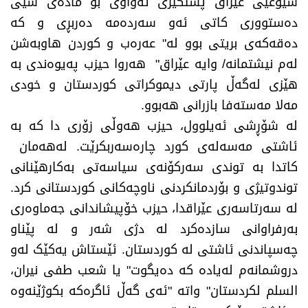
شیوعیی عێراق پشتگیری تەواوی بۆ مادەی سێی
دەستووری کاتی ئەو سەردەمە دەربڕی و کە
دەقەکەی بریتی بوو لە" عەرەب و کوردن هاوبەشن
لەم نیشتمانە/ وایە عێراق" هەروا حیزب پەیوەندی بە
هێزی لەگەڵ پارتی دیموکراتی کوردستان و خودی
مەلا مەستەفا بازرانی هەبوو.
لە شۆڕشی ئەیلوول، حیزب هەوڵی زۆری دا کە بە
ئاشتی مەسەلەی کورد چارەسەربکرێت. لەهەمان
کاتدا بە توندی سەرکۆنەی سیاسەتی بەکارهێنانی
توندوتیژی و بۆردمانکردنی ناوچەکانی کوردستانی کرد.
لە سەرتاسەری عێراقدا، حیزب خۆپیشاندانی جەماوەری
بەرفراوانی سازدەکرد لە دژی شەر و لە پێناو
چەسپاندنی ئاشتی لە کوردستان. ئێستاش یەکێک لەو
دروشمانەم لەیادە کە دەیگوت" یا شعب طفی نیران،
السلم لکردستان" واتە "ئەی گەڵ ئاگرەکە بکوژێنەوە