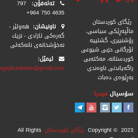
تەلەفۆن:
797
4635 750 964+
رێگای كوردستان
ناونیشان:
هەولێر -
ماڵپەڕێكی سیاسی،
گەرەکی ئازادی - نزیك
رۆشنبیری، گشتییە
نەخۆشخانەی نانەکەلی
ئۆرگانی حزبی شیوعی
ئیمێل:
كوردستانە، مەكتەبی
regaykurdistan@gmail.com
راگەیاندنی ناوەندی
بەڕێوەی دەبات
سۆسیال
میدیا
Copyright © 2023
رێگای كوردستان
All Rights