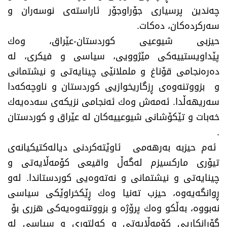
چەندین پرسیاری جۆراوجۆر ئاراستەی نوسەران و
سەركردەكان، دەكات. ‌
حیزبی شیوعیی كوردستان-عێراق، وەك
پێداویستییەكی مێژوویی، سیاسی و فیكری، لە
دەرەنجامی قۆناغ و ململانێی چینایەتی و نیشتمانی
و بزووتنەوەی ڕزگاریخوازیی كوردستان و ناوچەكەدا
سەریهەڵدا. ئەمەش وەك ئەنجامی نزیكەی سەدەیەك
خەبات و تێكۆشانی شیوعییەكان لە عێراق و كوردستان
.
ئەم حیزبە بەرهەمی ئاوێتەكردنی دیالەكتیكیانەی
تیۆری ماركسیزم لەگەڵ واقیعی كۆمەڵایەتی و
چینایەتی و نیشتمانی و نەتەوەیی كوردستاندا. لەو
ڕوانگەیەوە، حیزب تەنیا وەك ڕێكخراوێكی سیاسی
نەبووە، بەڵكو وەك پرۆژە و بزووتنەوەیەكی هزری بۆ
گۆڕانكاریی كۆمەڵایەتی و كەلتوری و سیاسی لە