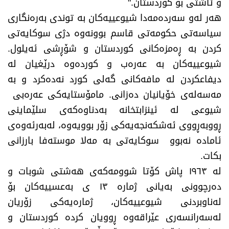
و ئاشتی بۆ کوردستان."
هەر لەو سەردەمەدا شیوعییەکان بە توندی بەرەنگاری
سیاسەتی حکومەتی قاسم بوونەوە دژی سوکایەتی
کردن بە ڕەمزەکانی کوردستان و شۆڕشی ئەیلول.
شیوعییەکان بە عەرەب و کوردەوە درێغیان لە
دیفاعکردن لە مافەکانی گەلی کورد نەدەکرد و بە
مەسەلەی خۆیانیان دەزانی. مامۆستایەکی عەرەبی
شیوعی لە ئینزابتخانە بەدناوەکەی سلێماینی
ڕووبەڕووی ئەشکەنجەیەکی زۆر بوویەوە، لەبەرئەوەی
ئامادە نەبوو سوکایەتی بە مەلا موستەفا بارزانی
بکات.
لە ١٩٦٣ پاش کۆتا شوومەکەی هەشتی شوبات و
دەرچوونی بەیانی ژمارە ١٣ ی بەعسییەکان بۆ
لەناوبردنی شیوعییەکان، ژمارەیەکی زۆریان
لەسەرانسەری عێراقەوە ڕوویان کردە کوردستان و