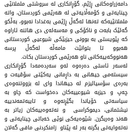
دامەزراوەکانی ڕژێم، گۆڕانکاری لە سروشتی ململانێی
چینایەتی و کۆمەڵایەتی لە هەرێمی کوردستان، واتە
ململانێیەکە تەنها لەگەڵ ڕژێمی بەغدادا نەبوو، بەڵکو
گەلێک بابەت و ناکۆکی و مەسەلەی دی هاتنە ئاراوە
کە پێویستی بە بوونی حیزبێکی شیوعیی کوردستانی
هەبوو تا بتوانێت مامەڵە لەگەڵ پرسە
هەنووکەییەکانی ناو هەرێمی کوردستان بکات.
لەسەر ئاستی دەرەوە لەو سەردەمەدا گۆڕانکاری
سیستەمی جیهانی بە داڕمانی یەکێتی سۆڤیەت و
بەرەی سۆسیالیزم لە جیهاندا وای لە بزووتنەوەی
چەپ و حیزبە شیوعییەکان دەخواست کە چاو بە
سیاسەتی خۆیاندا بگێڕنەوە و تایبەتمەندییە
نیشتمانی، دیموکراسی و نەتەوەییەکان زیاتر بە
هەند وەربگرن. شێوەیەکی نوێی خەباتی چینایەتی و
نەتەوایەتی بگرنە بەر لە پێناو زامنکردنی مافی گەلان