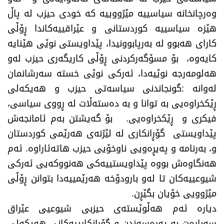
وەرچانخانە سیاسییە مێژووییە کە خودی حیزب لە پاڵ
هێزە سیاسییە کوردستانی و عێراقییەکاندا ڕۆڵی
کارای هەبوو لە بەرپابوونیدا، پێداویستی نوێی هێنایە
کایەوە، بۆ مسۆگەرکردنی ڕۆڵی کاریگەری حیزب لەو
هەلومەرجە نوێیەدا، ئەرکی نوێی خستە سەرشانمان
لەوانە :گونجاندنی سیاسەتی حیزب و هەیکەلی
ڕێکخراوەیی بە توانا و بە دەستەڵات لە ڕووی سیاسی،
فیکری و ڕێکخراوەیی. بۆ گەیشتن بەم ئامانجەش
پێداویستی گۆڕانکاری لە لێژنەی هەرێمی کوردستان
و، بەرنامە و پەیڕەویی ناوخۆیی حیزب هاتەئاراوە. ئەم
هەنگاوەش بووە پێداویستییەکی هەنووکەیی ئەرکی
شیوعییەکان تا لەو بارودۆخە هەرێمییەدا بتوانن ڕۆڵی
مێژوویی خۆیان بگێڕن.
دیارە ئەم هەڵوێستەی حیزبی شیوعیی عێراق
سەبارەت بە پەرەسەندن و گۆڕانکارییەکانی هەیکەلی