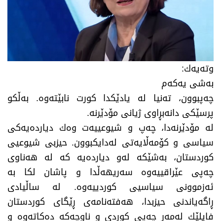
وتەیەك:
بەشی یەکەم
چەپبوون، تەنیا لە یادێكدا كورت نابێتەوە. بەڵكو
پرسێكی دانەبڕاوی ژیانی مۆدێرنە.
لە مۆدێرنەدا، چەپ و شیوعییەت وەك دیاردەیەكی
سیاسی و كۆمەڵایەتی لەدایكبوون. حیزبی شیوعیی
كوردستان، بەشێكە لەو دیاردەیە كە لە هەناوی
چەپی عێراقییەوە سەریهەڵدا و پاشان لكا بە
ئەزموونی سیاسیی كوردییەوە. لە ساڵیادی
ڕاگەیاندنی حیزبدا، هەفتەنامەی ڕێگای كوردستان
فایلێك لەمەڕ چەپی كوردی و ناوچەكە دەكاتەوه و