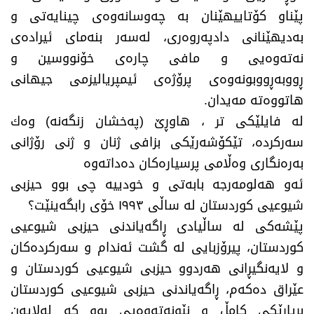
پێناو كۆتاییهێنان بە چەوسانەوەی چینایەتی و
بەدیهێنانی دادپەروەری، لەسەر بنەمای ئیرادەی
نەتەوەیی و مافی چارەی خۆنووسین و
ڕووبەڕووبونەوەی پرۆژەی ئیمپریالیزمی جیهانی
هاتووەتە مەیدان.
لە فایلێكی تر ، هاوڕێ (پەخشان زنگەنە) وەك
سەركردە، تێكۆشەرێكی بزافی ژنان و ژنی رۆژانی
بەرەنگاری وەڵامی پرسیارەكان دەداتەوە
ئەو هەلومەرجە بابەتی و خودییە چی بوو حیزبی
شیوعیی كوردستان لە ساڵی ١٩٩٣ خۆی رابگەینێت؟
پێشەکی لە ساڵیادی ڕاگەیاندنی حیزبی شیوعیی
کوردستان، پیرۆزبایی لە گشت ئەندام و سەرکردەکان
و لایەنگیڕانی هەردوو حیزبی شیوعیی کوردستان و
عێراق دەکەم، ڕاگەیاندنی حیزبی شیوعیی کوردستان
بڕیارێکی کامڵ و نێونەتەوەیی بوو کە لەلایەن