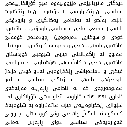
دیدگای ماتریالیزمی مێژووییەوە هیچ گۆڕانکارییەکی
سیاسی یان ڕێکخراوەیی لە خۆیەوە یان بە ڕێککەوت
نابێت، بەڵکو لە ئەنجامی یەکانگیری و بارودۆخی
بابەتی( واقیعی مادی و سیاسی ناوخۆیی ، فاکتەری
خودی و هۆکاری دەرەوەی) ڕوودەدەن. کۆمەڵێ
فاکتەری بابەتی، خودی و دەرەوە کاریگەری بنەڕەتیان
هەبوو لە ڕاگەیاندنی حیزبی شیوعیی کوردستان،
فاکتەری خودی ( کامڵبوونی هۆشیاریی و بەرنامەی
فیکری و ئامادەباشی ڕێکخراوەیی لەناو خودی حزبدا)
باردودۆخی بابەتی و ژینگەی سیاسی و ئەو
هەلومەرجەی کە لە ئاکامی ڕاپەڕینە مەزنەکەی
ئاداری ١٩٩١ هاتە ئاراوە، پێداویستی گۆڕانکاری لە
شێوازی ڕێکخراوەییەی حیزب هاتەئاراوە بە شێوەیەک
کە بگونجێت لەگەڵ واقیعی نوێی کوردستان. ( بوونی
قەوارەیەکی سیاسی دوای ڕاپەڕین نەمانی