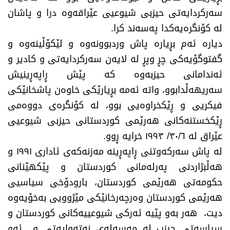
سەرکردایەتی حیزبی شیوعیی عێراقەوە درا و پاشان
لە کۆنگرەیەکدا پەسەند کرا.
دیارە ئەم بڕیارە پاش وردبوونەوە و لێکۆڵینەوە و
گفتوگۆیەکی چڕ وپڕ لە لایەن سەرکردایەتی و کادیر و
ئەندامانی حیزبەوە کە پێش ڕاپەڕینیش
سەریهەڵدابوو، واتە ئەمە بڕیارێکی خاوەن پاشخانێکی
فیکریی و ڕێکخراوەیی بوو، لە کۆنگرەی دووەمی
ڕێکخستنەکانی هەرێمی کوردستانی حیزبی شیوعیی
عێراق لە ٣٠/٦/ ١٩٩٣ خرایە ڕوو.
لە پاش سەرکەوتنی ڕاپەڕینە مەزنەکەی ئاداری ١٩٩١ و
هەڵبژاردنی پەرلەمانی کوردستان و پێکهێنانی
حکومەتی هەرێمی کوردستان، بارودۆخی سیاسیی
هەرێمی کوردستان وەرچەرخانێکی مێژوویی بەخۆیەوە
دیت، هەر بەو پێیە ئەرکی شیوعییەکانی کوردستان و
سیاسەتی حیزب لە مەسەلەی نەتەوایەتی و ئەو