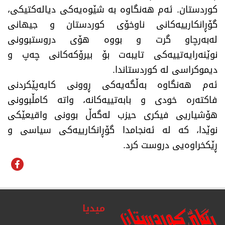
کوردستان. ئەم هەنگاوە بە شێوەیەکی دیالەکتیکی،
گۆڕانکارییەکانی ناوخۆی کوردستان و جیهانی
لەبەرچاو گرت و بووە هۆی دروستبوونی
نوێنەرایەتییەکی تایبەت بۆ بیرۆکەکانی چەپ و
دیموکراسی لە کوردستاندا.
ئەم هەنگاوە بەڵگەیەکی ڕوونی کایەپێکردنی
فاکتەرە خودی و بابەتییەکانە، واتە کامڵبوونی
هۆشیاریی فیکری حیزب لەگەڵ بوونی واقیعێکی
نوێدا، کە لە ئەنجامدا گۆڕانکارییەکی سیاسی و
ڕێکخراوەیی دروست کرد.
میدیا