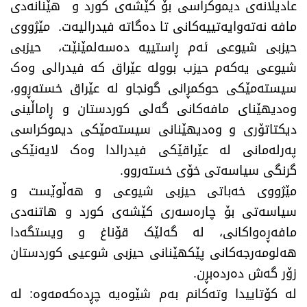
عادیلانەی دیموکراسی بۆ کێشەی کورد و هێنانەدی
مافە نەتەوایەتییەکانی تا دەگاتە فیدرالیەت. مێژووی
حیزبی شیوعی ئەم ڕاستییە دەسەلمێنێت، حیزبی
شیوعی یەکەم حیزب بوولە عێراق کە فیدرالی وەک
سیستەمێکی حوکمڕانی گونجاو لە عێراق خستەڕوو،
وەدیهێنای مافەکانی گەلی کوردستان و ڕاماڵینی
دیکتاتۆری و وەدیهێنانی سیستەمێکی دیموکراسی
پەرلەمانی لە عێراقێکی فیدرالدا وەک لایەنێکی
گرنگی سیاسەتی خۆی خستەروو.
مێژووی خەباتی حیزبی شیوعی و هەڵوێست و
سیاسەتی بۆ چارەسەری کێشەی کورد و هاتنەدی
مافەڕەواکانی، لە گەلێک قۆناغ و ویستگەدا
هەلومەرجەکانی پێکهێنانی حیزبی شوعیی کوردستان
زۆر گەش دەردەبڕن.
لە کۆتاییدا وتەکانم بەم شێوەیە چڕدەکەمەوە: لە