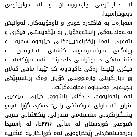
لە دیاریکردنی چارەنووسیان و لە چوارچێوەی
دیموکراسیدا.
سەبارەت بە فاکتەرە خودی و ناوخۆییەکان، ئەوانیش
پەیوەندییەکی ڕاستەوخۆیان بە پێگەیشتنی فیکری و
پتەویی بنەما ڕێکخراوەیییەکانی حیزبەوە هەیە. لە
ڕوانگەی مارکسیزمەوە، کێشەی نەتەوەیی بە
کێشەیەکی دیموکراسی دادەنرێت. ئەم بیرۆکەیە لە
فیکری لێنیندا ڕەگی داکوتاوە، کە تێیدا مافی گەلان
بۆ دیاریکردنی چارەنووسی خۆیان وەک پرینسیپێکی
بنچینەیی چەسپاوە رەچاودەکرێت..
لەم بنەمایەوە، دیدگای پێشووی حیزبی شیوعیی
عێراق کە داوای "حوکمێکی زاتی" دەکرد، گۆڕا بەرەو
پشتگیریکردنی سیستەمی فیدرالی. پێکهێنانی حیزبی
شیوعیی کوردستان لە ساڵی ١٩٩٣دا، لە ڕاستیدا
بەرجەستەکردنی ڕێکخراوەیی ئەم گۆڕانکارییە فیکرییە