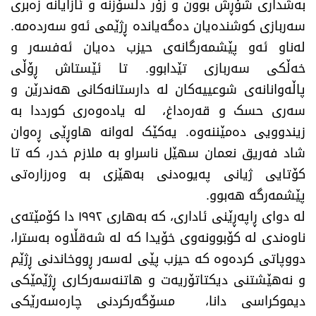
بەشداری شۆڕش بوون و زۆر دڵسۆزنە و ئازایانە زەبری
سەربازی کوشندەیان دەگەیاندە ڕژێمی ئەو سەردەمە.
لەناو ئەو پێشمەرگانەی حیزب دەیان ئەفسەر و
خەڵکی سەربازی تێدابوو. تا ئێستاش ڕۆڵی
پاڵەوانانەی شوعییەکان لە دارستانەکانی هەندرێن و
سەری حسک و قەرەداغ، لە یادەوەری کورددا بە
زیندوویی دەمێننەوە. یەکێک لەوانە هاوڕێی ڕەوان
شاد فەریق نعمان سهێل ناسراو بە ملازم خدر، کە تا
کۆتایی ژیانی پەیوەدنی بەهێزی بە وەرزارەتی
پێشمەرگە هەبوو.
لە دوای ڕاپەڕێنی ئاداری، کە بەهاری ١٩٩٢ دا کۆمێتەی
ناوەندی لە کۆبوونەوی خۆیدا کە لە شەقڵاوە بەسترا،
دووپاتی کردەوە کە حیزب پێی لەسەر ڕووخاندنی ڕژێم
و نەهێشتنی دیکتاتۆریەت و هاتنەسەرکاری ڕژێمێکی
دیموکراسی دانا، مسۆگەرکردنی چارەسەرێکی