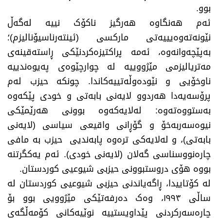
بوو.
ئەم هەنگاوە هەرگیز ناکۆک نییە لەگەڵ
نێونەتەوەیییەتی مارکسی (ئینتەرناسیۆنالیزم)؛
بەپێچەوانەوە، ئەمە پراکتیزەکردنێکی ڕاستەقینەی
مەتریالیزمی مێژووییە لە چوارچێوەی پەیوەندییە
ناوخۆیی و نێودەوڵەتییەکاندا. چونکە حیزب لەم
پرۆسەیەدا هەردوو لایەنی بابەتی و خودی پێکەوە
بەستووەتەوە: لەلایەکەوە بوونی هەرێمێکی
نیوەسەربەخۆ و گۆڕانی واقیعی سیاسی (لایەنی
بابەتی)، و لەلایەکی ترەوە پابەندیی حیزب بە مافی
چارەنووسناسی گەلان (لایەنی خودی). ئەم یەکگرتنە
بووە هۆی دروستبوونی حیزبی شیوعیی کوردستان.
لە کۆتاییدا، ڕاگەیاندنی حیزبی شیوعیی کوردستان لە
ساڵی ١٩٩٣، وەک دەرفەتێکی مێژوویی بوو بۆ
چارەسەرکردنی پێداویستییە نوێیەکانی کۆمەڵگەی