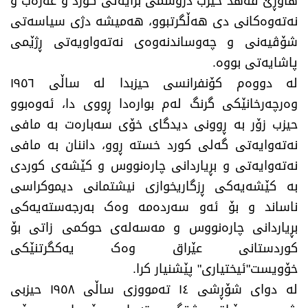
هاوڕێ فەهد حیزب دروشمی برایەتی کورد و عەرەب و
نەتەوەکانی دی هەڵگرتبوو، هەمیشە دژی سیاسەتی
شۆڤیەنی و چەوساندنەوەی نەتەواویەتی ڕژێمی
پاشایەتی بووە.
لە دووەم کۆنفرانسی حیزبدا لە ساڵی ١٩٥٦
وەرچەرخانێکی گرنگ لەم بوارەدا ڕووی دا، ئەوەبوو
حیزب زۆر بە ڕوونی دیدگای خۆی سەبارەت بە مافی
نەتەوایەتی گەلی کورد خستە ڕوو، داننان بە مافی
نەتەوایەتی و بڕیاردانی چارەنووس و کێشەی کوردی
بە کێشەیەکی ڕزگاریخوازی نیشتمانی دیموکراسی
ناساند و بۆ ئەو سەردەمە وەک بەرجەستەیەکی
بڕیاردانی چارەنووس و مەسەلەی حوکمی زاتی بۆ
کوردستانی عێراق وەک یەکگرتنێکی
خۆویست"ئیختیاری" پێشنیار کرا.
لە دوای شۆڕشی ١٤ تەمووزی ساڵی ١٩٥٨ حیزبی