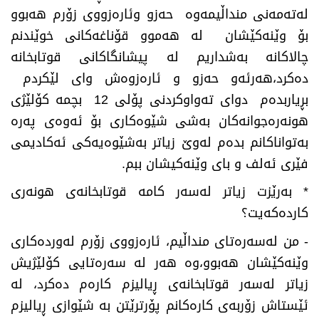
له‌ته‌مه‌نی منداڵیمه‌وه‌ حه‌زو وئاره‌زووی زۆرم هه‌بوو
بۆ وێنه‌كێشان له‌ هه‌موو قۆناغه‌كانی خوێندنم
چالاكانه‌ به‌شداریم له‌ پیشانگاكانی قوتابخانه‌
ده‌كرد،هه‌رئه‌و حه‌زو و ئاره‌زوه‌ش وای لێكردم
بڕیاربده‌م دوای ته‌واوكردنی پۆلی 12 بچمه‌ كۆلێژی
هونه‌ره‌جوانه‌كان به‌شی شێوه‌كاری بۆ ئه‌وه‌ی په‌ره‌
به‌تواناكانم بده‌م له‌وێ زیاتر به‌شێوه‌یه‌كی ئه‌كادیمی
فێری ئه‌لف و بای وێنه‌كیشان ببم
.
*
به‌رێزت زیاتر له‌سه‌ر كامه‌ قوتابخانه‌ی هونه‌ری
كارده‌كه‌یت؟
-
من له‌سه‌ره‌تای منداڵیم، ئاره‌زووی زۆرم له‌ورده‌كاری
وێنه‌كێشان هه‌بوو،وه‌ هه‌ر له‌ سه‌ره‌تایی كۆلێژیش
زیاتر له‌سه‌ر قوتابخانه‌ی ڕیالیزم كاره‌م ده‌كرد، له‌
ئێستاش زۆربه‌ی كاره‌كانم پۆرترێتن به‌ شێوازی ڕیالیزم