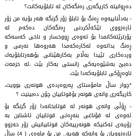
ده‌ڕوانیته‌ كاریگه‌ری ره‌نگه‌كان له‌ تابلۆیه‌كانت؟
-
به‌دڵناییه‌وه‌ ڕه‌نگ بۆ تابلۆ زۆر گرنگه‌ هه‌ر بۆیه‌ من زۆر
ئاره‌زووی تێكه‌ڵكردنی ڕه‌نگه‌كان ده‌كه‌م له‌
پۆرترێته‌كانمدا بۆ ئه‌وه‌ی ڕووخسار و ناخی كه‌سه‌كه‌
ڕه‌نگ بداته‌وه‌ له‌كاره‌كه‌مدا هه‌روه‌ها نه‌رمی و
ورده‌كاری تێیدا به‌ڵام به‌كارهێنانی بۆهه‌رتابلۆیه‌ك
ده‌بێ به‌شێوه‌یه‌كی زانستی به‌كار بێت ،له‌ خزمه‌ت
ناوه‌ڕۆكی تابلۆیه‌كه‌دا بێت
.
*
چوار ساڵ مامۆستای په‌روه‌رده‌ی هونه‌ری بوویت،
كاریگه‌ری وانه‌ی هونه‌ر بۆقوتابیان چۆن ده‌بینیت ؟
-
ڕۆڵی وانه‌ی هونه‌ر له‌ قوتابخانه‌دا زۆر گرنگه‌ بۆ
ئه‌وه‌ی له‌ قۆناغی بنه‌ڕه‌تی قوتابیان ئاشنابن به‌
زۆربه‌ی ته‌كنیكه‌ هونه‌رییه‌كان قوتابیانیش زۆر حه‌زوو
ئاره‌زوویان بۆ وانه‌كه‌ هه‌یه‌.. من بۆ ماوه‌ی ( 4) ساڵ