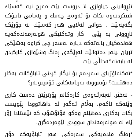
تێڕوانینی جیاوازی لا دروست بێت مه‌رج نیه‌ كه‌سێك
شیكردنه‌وه‌ بكات بۆ ئه‌وه‌ی چه‌مك و په‌یامی تابلۆكه‌
بگه‌یه‌نێت . جوانی له‌لایی هه‌ر كه‌سێك به‌ جۆرێكه‌
ناڕوونی به‌ پێی كار وته‌كنیكی هونه‌رمه‌نده‌كه‌یه‌
هه‌نده‌كیان بابه‌ته‌كه‌ دیاره‌ له‌سه‌ر چی كراوه‌ به‌شێكی
تریان بینه‌ر ده‌توانێت له‌ڕێگه‌ی ڕه‌نگ وشێوازی كاركردن
له‌ بابه‌ته‌كه‌حاڵی بێت
.
*
ته‌كنه‌لۆژیای سه‌رده‌م بۆ نیگار كردنی تابلۆكانت به‌كار
ده‌هێنیت؟ بۆنموونه‌ به‌رنامه‌كانی كۆمپیوته‌ر؟
-
نه‌خێر، له‌به‌رئه‌وه‌ی كاره‌كانم پۆرترێتن ده‌ست كاری
وێنه‌كه‌ ناكه‌م، به‌ڵام ئه‌گه‌ر له‌ داهاتوودا پێویست
بكات به‌كاری ده‌هێنم وه‌كو فۆتۆشۆب كه‌ ئێستادا زۆر
ێك له‌ هونه‌رمه‌ندان سوودی لێوه‌رده‌گرن
.
*
ره‌نگ ماده‌یه‌كی سه‌ره‌كی هه‌ر تابلۆیه‌كه‌ چۆن