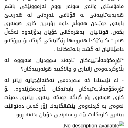
مامۆستای وانه‌ی هونه‌ر بووم ئه‌زموونێكی باشم
هه‌یه‌به‌تایبه‌تی له‌ قۆناغی بنه‌ڕه‌تی له‌ هه‌رسێ
بازنه‌ی خوێندن هه‌وڵم داوه‌ زۆرترین كاری هونه‌ری
بكه‌ن، قوتابیان به‌هره‌كانی خۆیان بدۆزنه‌وه‌ له‌گه‌ڵ
هه‌ر ته‌كنیكێكدا،هه‌روه‌ها ڕێگایه‌كی گرنگه‌ بۆ بیرۆكه‌و
داهێنانیان له‌ گشت بابه‌ته‌كاندا
.
*
تۆڕه‌كۆمه‌ڵاتییه‌كان تاچه‌ند سوودیان هه‌بووه‌ له‌
بڵاوكردنه‌وه‌ی زانیاری و چالاكییه‌ هونه‌رییه‌كان؟
-
له‌ ئێستادا كه‌ سه‌رده‌می ته‌كنه‌لۆجیایه‌ زیاتر له‌
تۆڕه‌كۆمه‌ڵایه‌تیه‌كان بابه‌ته‌كان بڵاوده‌كرێنه‌وه‌. بۆ
كاری هونه‌ری زۆر گرنگه‌ چونكه‌ بینه‌ری زیاتری ده‌بێت
له‌وه‌ی به‌ كردنه‌وه‌ی پێشانگایه‌ك زۆر كه‌س ده‌توانێت
بینه‌ری كاره‌كانت بێت و سه‌رنجی خۆیان بخه‌نه‌ ڕوو
.