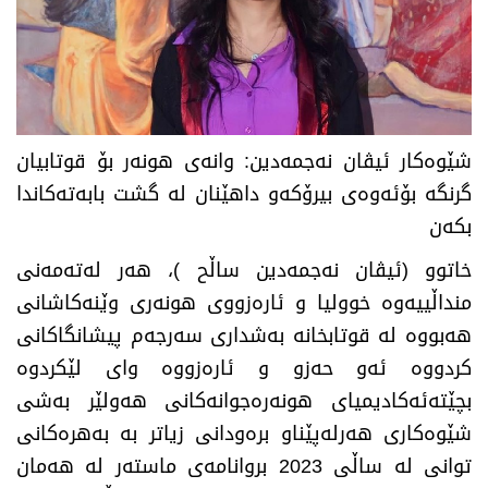
شێوه‌كار ئیڤان نه‌جمه‌دین: وانه‌ی هونه‌ر بۆ قوتابیان
گرنگه‌ بۆئه‌وه‌ی بیرۆكه‌و داهێنان له‌ گشت بابه‌ته‌كاندا
بكه‌ن
خاتوو (ئیڤان نه‌جمه‌دین ساڵح )، هه‌ر له‌ته‌مه‌نی
منداڵییه‌وه‌ خوولیا و ئاره‌زووی هونه‌ری وێنه‌كاشانی
هه‌بووه‌ له‌ قوتابخانه‌ به‌شداری سه‌رجه‌م پیشانگاكانی
كردووه‌ ئه‌و حه‌زو و ئاره‌زووه‌ وای لێكردوه‌
بچێته‌ئه‌كادیمیای هونه‌ره‌جوانه‌كانی هه‌ولێر به‌شی
شێوه‌كاری هه‌رله‌پێناو بره‌ودانی زیاتر به‌ به‌هره‌كانی
توانی له‌ ساڵی 2023 بروانامه‌ی ماسته‌ر له‌ هه‌مان