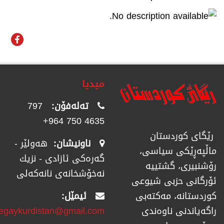
میدیا
تەلەفۆن:
797
4635 750 964+
رێگای كوردستان
ناونیشان:
هەولێر -
ماڵپەڕێكی سیاسی،
گەرەکی ئازادی - نزیك
رۆشنبیری، گشتییە
نەخۆشخانەی نانەکەلی
ئۆرگانی حزبی شیوعی
ئیمێل:
كوردستانە، مەكتەبی
regaykurdistan@gmail.com
راگەیاندنی ناوەندی