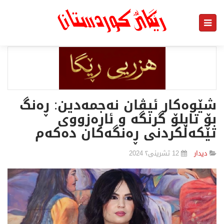
شێوه‌كار ئیڤان نه‌جمه‌دین: ڕه‌نگ
بۆ تابلۆ گرنگه‌ و ئاره‌زووی
تێكه‌ڵكردنی ڕه‌نگه‌كان ده‌كه‌م
دیدار
12 تشرینی٢ 2024