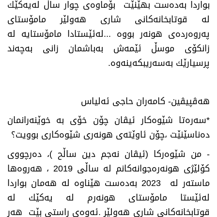
بواردا به‌ده‌ست بهێنێت بۆماوه‌ی چوار ساڵ له‌یه‌كێك
له‌ قوتابخانه‌كانی شاری هه‌ولێر مامۆستای
په‌روه‌رده‌ی هونه‌ر بووه‌ ...له‌ئێستادا مامۆستایه‌ له‌
زانكۆی موسڵ ئێمه‌ش به‌باشمان زانی به‌چه‌ند
پرسیارێك به‌سه‌ریبكه‌ینه‌وه‌
.
هه‌ڤپیڤین- كامه‌ران حاجی ئه‌لیاس
*
سه‌ره‌تا شێوه‌كار ئیڤان چۆن خۆی به‌ خوێنه‌رانمان
ده‌ناسێنێت ،چۆن ئاوێته‌ی هونه‌ری شێوه‌كاری بوویت؟
-
من شێوه‌ركا (ئیڤان نه‌جم دین ساڵح )، ده‌رچووی
كۆلێژی هونه‌ره‌جوانه‌كانم له‌ ساڵی 2019 ، هه‌روه‌ها
ماسته‌ر له‌ 2023 به‌ده‌ست هێناوه‌ له‌ هه‌مان بواردا
له‌ئێستا مامۆستای هونه‌رم له‌ یه‌كێك له‌
قوتابخانه‌كانی شاری هه‌ولێر .ئه‌وه‌ی ڕاستی بێت هه‌ر