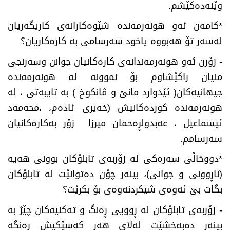
وێنه‌ده‌كێشم
.
*
كامه‌ن ئه‌و هونه‌رمه‌نده‌ شێوه‌كارانه‌ی كاریگه‌ریان
له‌سه‌ر تۆ هه‌بووه‌ یاخود سه‌رسامی به‌ كاره‌كاریان؟
-
زۆرن ئه‌و هونه‌رمه‌ندانه‌ی كاره‌كانیان جوانن وسه‌رنجی
منیان راكێشاوم بۆ نموونه‌ له‌ هونه‌رمه‌نده‌
جیهانیه‌كان( ئێدوارد مانێ و ڤانكوخ ) به‌ تایبه‌تی ، له‌
هونه‌رمه‌نده‌ كورده‌كانیش (خه‌یری ئاده‌م، ،محه‌مه‌د
ئیسماعیل ، عه‌بدولڕه‌حمان میرزا زۆر به‌كاره‌كانیان
سه‌رسامم
.
*
دووخاڵی سه‌ره‌كی له‌ زۆربه‌ی تابلۆكان بوونی هه‌یه‌
(ناڕوونی و جوانی)، بینه‌ر چۆن ده‌توانێت له‌ تابلۆكان
بگات بێ ئه‌وه‌ی شیكردنه‌وه‌ی بۆ بكرێت؟
-
زۆربه‌ی تابلۆكان له‌ ڕوویی ڕه‌نگ و ته‌كنیه‌كان چێژ به‌
بینه‌ر ده‌به‌خشێت له‌لای هه‌ر كه‌سێكیش ڕه‌نگه‌