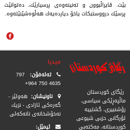
بێت. ڤایراڵبوون و ته‌نینه‌وه‌ی پرسیارێك، ده‌توانێت
پرسێك درووستبكات یاخۆ دیارده‌یه‌ك هه‌ڵوه‌شێنێته‌وه‌.
میدیا
تەلەفۆن:
797
4635 750 964+
رێگای كوردستان
ناونیشان:
هەولێر -
ماڵپەڕێكی سیاسی،
گەرەکی ئازادی - نزیك
رۆشنبیری، گشتییە
نەخۆشخانەی نانەکەلی
ئۆرگانی حزبی شیوعی
ئیمێل:
كوردستانە، مەكتەبی