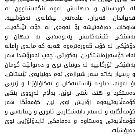
له‌ كوردستان و جیهانیش له‌وه‌ تێگه‌یشتوون له‌
قه‌یراندان. قه‌یران، عاده‌ته‌ن نیشانه‌ی نه‌خۆشییه‌.
هاوكات، ده‌رفه‌تیشه‌ بۆ ئه‌وه‌ی له‌ خۆت تێبگه‌یت.
به‌شێكی كێشه‌كانیش په‌یوه‌ندیی به‌ جیهان و
دۆخێكی له‌ خۆت گه‌وره‌تره‌وه‌ هه‌یه‌ كه‌ مایه‌ی ڕامانه‌
نه‌ك خۆسه‌رزه‌نشتكردن. به‌كورتی، چه‌پ له‌مڕۆشدا هه‌ر
به‌شێكی ئۆرگانییه‌ له‌ دونیای نوێ و ده‌توانێت گومان
و پرسیار بخاته‌ سه‌ر شیرازه‌ی ئه‌م دونیایه‌ی ئێستاش.
بۆ نمونه‌، دیارده‌ زانستییه‌كان و ته‌كنۆلۆژیا و ژیریی
ده‌ستكرد و هتد، شتی نوێن؛ به‌ڵام له‌ڕووی بنكی
كۆمه‌ڵایه‌تییه‌وه‌ زۆریش نوێ نین. كۆمه‌ڵگا هه‌ر
كۆمه‌ڵگایه‌ و له‌سه‌ر دابه‌شكاریی ئابوری و چینایه‌تی و
كۆمه‌ڵایه‌تی وه‌ستاوه‌ و ده‌مامكی ئایدۆلۆژیی نوێ
ده‌پۆشێت.