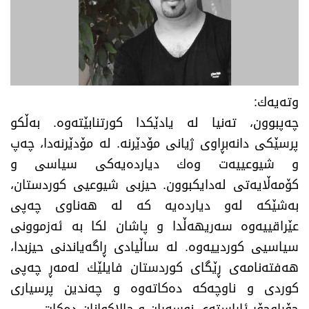
وته‌یه‌ك:
چه‌پبوون، ته‌نیا له‌ یادێكدا كورتنابێته‌وه‌. به‌ڵكو
پرسێكی دانه‌بڕاوی ژیانی مۆدێرنه‌. له‌ مۆدێرنه‌دا، چه‌پ
و شیوعییه‌ت وه‌ك دیارده‌یه‌كی سیاسی و
كۆمه‌ڵایه‌تی له‌دایكبوون. حیزبی شیوعیی كوردستان،
به‌شێكه‌ له‌و دیارده‌یه‌ كه‌ له‌ هه‌ناوی چه‌پی
عێراقییه‌وه‌ سه‌ریهه‌ڵدا و پاشان لكا به‌ ئه‌زموونی
سیاسیی كوردییه‌وه‌. له‌ ساڵیادی ڕاگه‌یاندنی حیزبدا،
هه‌فته‌نامه‌ی ڕێگای كوردستان فایلێك له‌مه‌ڕ چه‌پی
كوردی و ناوچه‌كه‌ ده‌كاته‌وه و چه‌ندین پرسیاری