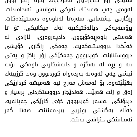
شتێكی زۆر گه‌وره‌یان نه‌كردووه‌، بگره‌ ڕێگر بوون
له‌وه‌ی چه‌پ هه‌ندێك ئه‌ركی ئه‌وانیش ئه‌نجامبدات.
ڕزگاریی نیشتمانی، سه‌ره‌تا له‌ناوه‌وه‌ ده‌ستپێده‌كات.
پرۆسه‌یه‌كی دیاله‌كتیكییه‌ نه‌ك میكانیكی. تۆ تا
هه‌ستی باوه‌ڕبه‌خۆبوون، دادپه‌روه‌ری، ئازادی له‌
خه‌ڵكدا درووستنه‌كه‌یت، چه‌مكی ڕزگاری خۆیشی
درووستنابێت. كوردبوون چه‌مكێكی زۆر پاكژ و په‌تی
نیه‌ و پڕه‌ له‌ ته‌نگژه‌ و دابه‌شكاریی ناوه‌كی. بۆیه‌
ئیشی چه‌پ ئه‌وه‌یه‌ به‌رده‌وام كوردبوون وه‌ك گرژییه‌ك
بهێڵێته‌وه‌. بۆ ئه‌مه‌ش مه‌رج نیه‌ هه‌میشه‌ كردارێكی
زه‌ق و زلت هه‌بێت، هه‌ندێجار درووستكردنی پرسیار و
دڕدۆنگی له‌سه‌ر كوردبوون خۆی كارێكی چه‌پانه‌یه‌.
خه‌ڵك به‌گشتی بوێریی بیرده‌مێنێت، هه‌تا گه‌ر
ئه‌نجامێكی خێراشی نه‌بێت.