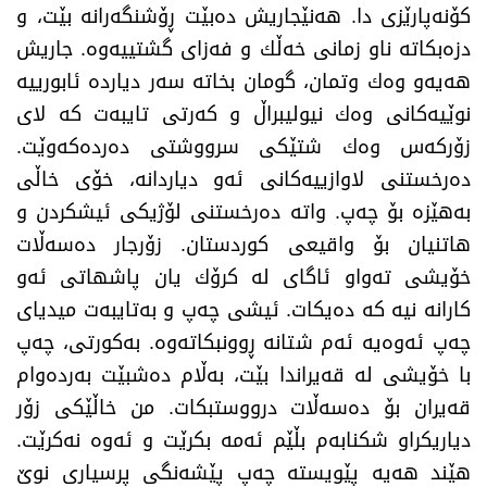
كۆنه‌پارێزی دا. هه‌نێجاریش ده‌بێت ڕۆشنگه‌رانه‌ بێت، و
دزه‌بكاته‌ ناو زمانی خه‌ڵك و فه‌زای گشتییه‌وه‌. جاریش
هه‌یه‌و وه‌ك وتمان، گومان بخاته‌ سه‌ر دیارده‌ ئابورییه‌
نوێیه‌كانی وه‌ك نیولیبراڵ و كه‌رتی تایبه‌ت كه‌ لای
زۆركه‌س وه‌ك شتێكی سرووشتی ده‌رده‌كه‌وێت.
ده‌رخستنی لاوازییه‌كانی ئه‌و دیاردانه‌، خۆی خاڵی
به‌هێزه‌ بۆ چه‌پ. واته‌ ده‌رخستنی لۆژیكی ئیشكردن و
هاتنیان بۆ واقیعی كوردستان. زۆرجار ده‌سه‌ڵات
خۆیشی ته‌واو ئاگای له‌ كرۆك یان پاشهاتی ئه‌و
كارانه‌ نیه‌ كه‌ ده‌یكات. ئیشی چه‌پ و به‌تایبه‌ت میدیای
چه‌پ ئه‌وه‌یه‌ ئه‌م شتانه‌ ڕوونبكاته‌وه‌. به‌كورتی، چه‌پ
با خۆیشی له‌ قه‌یراندا بێت، به‌ڵام ده‌شبێت به‌رده‌وام
قه‌یران بۆ ده‌سه‌ڵات درووستبكات. من خاڵێكی زۆر
دیاریكراو شكنابه‌م بڵێم ئه‌مه‌ بكرێت و ئه‌وه‌ نه‌كرێت.
هێند هه‌یه‌ پێویسته‌ چه‌پ پێشه‌نگی پرسیاری نوێ