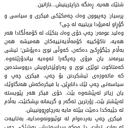
شتێك هه‌یه‌. ڕه‌نگه‌ خراپترینیش...نازانین.
پرسیار: چەپبوون وەك چەمكێكی فیكری و سیاسی و
گۆڕاو لەمرۆدا بریتییە لە چی؟
وه‌لید عومه‌ر: چه‌پ خۆی وه‌ك بنكێك له‌ كۆمه‌ڵگادا هه‌ر
هه‌یه‌، ناكۆكییه‌ كۆمه‌ڵایه‌تییه‌كان هه‌میشه‌ هه‌ن
به‌ڵام جێگۆڕكێ ده‌كه‌ن، كه‌وڵی نوێ ده‌پۆشن؛ ئیشی
بیرمه‌ند یان مرۆی چه‌پگه‌را ئه‌وه‌یه‌ بیاندۆزێته‌وه‌.
كه‌متاكوت توێژی نوێ و په‌راوێزخراویش درووستده‌بن
كه‌ ماته‌وزه‌ی ئیشكردنن بۆ چه‌پ. فیكری چه‌پ و
سیاسه‌تی چه‌پ لێك دانابڕێن، با فیكره‌كه‌ش هه‌نگاوێك
یان زیاتر له‌پێشه‌وه‌ بێت. خۆی فیكر هه‌ر پێویسته‌
له‌پێشتر بێت، زۆرترین ئه‌گه‌ر و گریمانه بپشكنێت، به‌ڵام
له‌ جێیه‌كدا ده‌بێت ببێته‌ مایه‌ به‌رچاوڕوونییش.‌
فیكری چه‌پ به‌رده‌وام له‌ نوێبوونه‌وه‌دایه‌، به‌تایبه‌ت
له‌ بواری تیۆری دا. وه‌كو سیاسه‌تیش، به‌شێكی چه‌پ