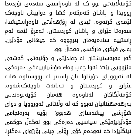
كۆمه‌ڵایه‌تی بوو كه‌ له‌ ناوه‌ڕاستی سه‌ده‌ی نۆزده‌دا
ڕوویدا و پاشان كه‌م‌كه‌م كشا و دواییش ناوچه‌كه‌
ئێمه‌ی گرته‌وه‌. ئیدی له‌ ڕۆژهه‌ڵاتی ناوه‌ڕاستیشدا،
سه‌ره‌تا عێراق و پاشان كوردستان. ئه‌مڕۆ ئێمه‌ ئه‌م
ڕاستییه‌ ساده‌یه‌مان بیرچووه‌ كه‌ جیهانی مۆدێرن،
به‌بێ فیكری ماركسی مه‌حاڵ بوو.
گه‌ر مه‌به‌ستیشتان له‌ چه‌ندێتی و چۆنیه‌تی، گه‌شه‌ی
مێژوویی بێت؛ ئه‌وا چه‌پ وه‌ك هۆشیارییه‌كی ده‌ره‌كی،
له‌ ئه‌رووپای خۆرئاوا یان ڕاستتر له‌ ڕووسیاوه‌‌ هاته‌
عێراق و كوردستان و ته‌نانه‌ت ناوچه‌كه‌شه‌وه‌.
كۆمه‌ڵگاكان له‌ناوه‌وه‌ هه‌مان كۆپه‌یوه‌ندیی
به‌رهه‌مهێنانیان نه‌بوو كه‌ له‌ وڵاتانی ئه‌ورووپا و دوای
شۆڕشی پیشه‌سازی هه‌بوو؛ بۆیه‌ به‌ره‌نجامی
مۆدێرنیزمێكی سیاسیی ده‌ره‌كی بوو له‌گه‌ڵ حوكمی
ئینگڵیزدا كه‌ ئه‌وده‌م خۆی ڕۆڵی چینی بۆرژوای ده‌گێڕا.