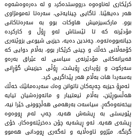
كرێكاری له‌ناوه‌وه‌ درووستده‌كرد و له‌ ده‌ره‌وه‌شه‌وه‌
هه‌ر ده‌یهێنا. ئاگایی چینایه‌تی، سه‌ره‌تا ته‌مومژاوی
بوو. ماركسیزمیش هاوكات بوو به‌ سه‌ره‌تاكانی
مۆدێرنه‌ كه‌ تا ئێستاش له‌و ڕۆڵ و كاركرده‌
جیانه‌بووه‌ته‌وه‌. چه‌ندین ده‌یه‌، حیزبی شیوعی بزوێنه‌ری
كۆمه‌ڵانی خه‌ڵك و چینی كرێكار بوو، به‌ڵام دوایی كه‌
قه‌یرانه‌كانی مۆدێرنه‌ی سیاسی له‌ عێراق به‌ره‌و
سه‌ركوت و زۆرداری ڕۆیشت، ڕۆڵی حیزبیش گۆڕانی
به‌سه‌ردا هات به‌ڵام هه‌ر پێداگریی كرد.
ئه‌مڕۆ حیزبه‌ چه‌په‌كان ناتوانن وه‌ك سه‌رده‌مانێك خه‌ڵك
هه‌ڵسوڕێنن، به‌ڵام ئیعتیبار و ماته‌وزه‌شیان تیایه‌
بیخه‌نه‌وه‌گه‌ڕ. سیاسه‌ت به‌رهه‌می هه‌ڵچوونی خێرا نیه‌،
پێویستی به‌ ڕیشه‌ش هه‌یه‌. چه‌پ له‌م ڕووه‌وه‌
ڕیشه‌ی هه‌یه‌. ئه‌و ڕیشه‌یه‌ چۆن ده‌خرێته‌وه‌كار، خۆی
گرنگه‌. مێژوو ئاوه‌ڵایه‌ و ئه‌گه‌ری ڕوودانی هه‌موو