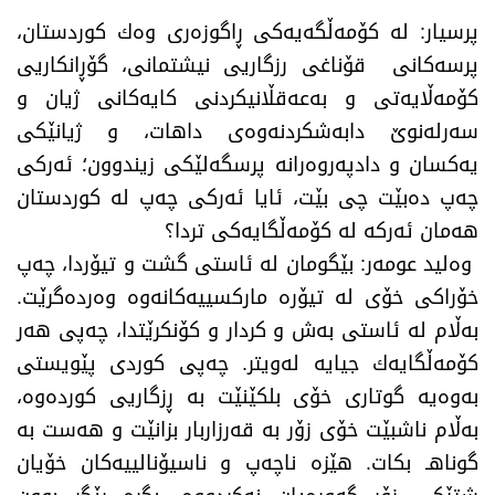
پرسیار: لە كۆمەڵگەیەكی ڕاگوزەری وەك كوردستان،
پرسەكانی قۆناغی رزگاریی نیشتمانی، گۆڕانكاریی
كۆمەڵایەتی و بەعه‌قڵانیكردنی كایەكانی ژیان و
سەرلەنوێ‌ دابەشكردنەوەی داهات، و ژیانێكی
یەكسان و دادپەروەرانە پرسگەلێكی زیندوون؛ ئەركی
چەپ دەبێت چی بێت، ئایا ئەركی چەپ لە كوردستان
هەمان ئەركە لە كۆمەڵگایەكی تردا؟
وه‌لید عومه‌ر: بێگومان له‌ ئاستی گشت و تیۆردا، چه‌پ
خۆراكی خۆی له‌ تیۆره‌ ماركسییه‌كانه‌وه‌ وه‌رده‌گرێت.
به‌ڵام له‌ ئاستی به‌ش و كردار و كۆنكرێتدا، چه‌پی هه‌ر
كۆمه‌ڵگایه‌ك جیایه‌ له‌ویتر. چه‌پی كوردی پێویستی
به‌وه‌یه‌ گوتاری خۆی بلكێنێت به‌ ڕزگاریی كورده‌وه‌،
به‌ڵام ناشبێت خۆی زۆر به‌ قه‌رزاربار بزانێت و هه‌ست به‌
گوناهـ بكات. هێزه‌ ناچه‌پ و ناسیۆنالییه‌كان خۆیان