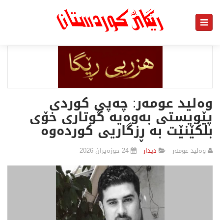
وەلید عومەر: چه‌پی كوردی
پێویستی بەوەیه گوتاری خۆی
بلكێنێت به ڕزگاریی كوردەوه
وه‌لید عومه‌ر
دیدار
24 حوزەیران 2026