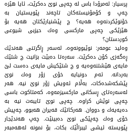
پرسیار: لەمرۆدا باس لە چەپی نوێ‌ دەكرێت، ئایا هێزە
چەپ و كۆمۆنیستەكان تاچەند پێویستیان بە
خۆنوێكردنەوە هەیە؟ چ پێشنیارێكتان هەیە بۆ
هێزێكی چەپی ماركسی وەك حیزبی شیوعی
كوردستان؟
وه‌لید عومه‌ر: نوێبوونه‌وه‌، له‌سه‌ر ڕاگرتنی هه‌ندێك
ڕه‌گه‌زی كۆن ده‌كرێت. سه‌ره‌تا ده‌بێت بزانیت چ شتێك
مایه‌ی هێشتنه‌وه‌یه‌ و چ شتێكیش مایه‌ی ده‌ست لێ
به‌ردانه‌. ئه‌م دونیایه‌ خۆی زۆر وه‌ك نوێ
پێشكه‌شده‌كات، به‌ڵام ئه‌ویش زۆر نوێ نیه‌. هه‌ر
له‌سه‌ره‌تای ڕسكانی ماركسیزمه‌وه‌، كه‌متاكوت باسی
چه‌پی نوێش كراوه‌. چه‌پی نوێ تایبه‌ت نیه‌ به‌
ده‌یه‌یه‌ك و دووان. هه‌ركاتێك قه‌یران هه‌بوو، چه‌پیش
خۆی وه‌ك چه‌پێكی نوێ ده‌بینێت. چه‌پ هه‌ندێجار
پێویسته‌ ئیشی لیبراڵێك بكات، بۆ نمونه‌ له‌هه‌مبه‌ر