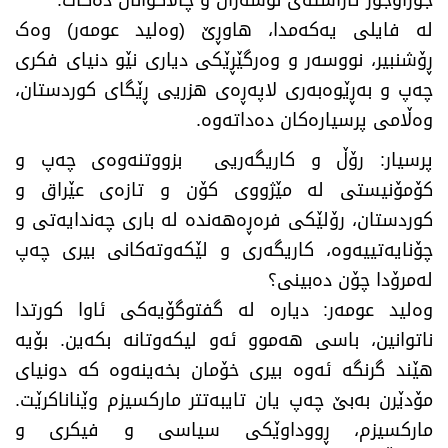
جۆراوجۆر ئاراسته‌ی نوسه‌ران و چالاكوانان ده‌كات. ‌
لە فایلی یەکەمدا، هاوڕێ (وەلید عومەر) وەک
ڕۆشنبیر، نووسەر و وەرگێڕێکی دیاری نێو دنیای فكرى
چەپ و بەڕێوەبەری لاپەڕەی هزریی ڕێگای کوردستان،
وەڵامی پرسیارەکان دەداتەوە.
پرسیار: رۆڵ و كاریگەریی بزووتنەوەی چەپ و
كۆمۆنیستی لە مێژووی كۆن و تازەی عێراق و
كوردستان، رۆلێكی فرەڕەهەندە لە باری چەندایەتی و
چۆنایەتییەوە، كاریگەری و لێكەوتەكانی بیری چەپ
لەمرۆدا چۆن دەبینی؟
وه‌لید عومه‌ر: دیاره‌ له‌ گفتوگۆیه‌كی ئاوا كورتدا
ناتوانین، باسی هه‌موو ئه‌و لیكه‌وتانه‌ بكه‌ین. بۆیه‌
هێند گرنگه‌ ئه‌وه‌ بیری خۆمان بخه‌ینه‌وه‌ كه‌ دونیای
مۆدێرن به‌بێ چه‌پ یان تایبه‌تتر ماركسیزم وێناناكرێت.
ماركسیزم، ڕووداوێكی سیاسی و فیكری و