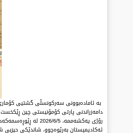
دامەزراندنی پارتی کۆمۆنیستی چین ڕێکخست.
رۆژی یەكشەممە، 6/6/5
ئەکادیمیستان بەڕێوەچوو، شاندێکی حیزبی شی