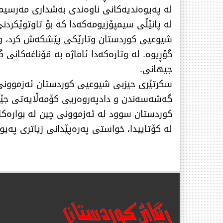
لە پەیوەندیەکانی ناوەندی بەشداری مەرسیم
​لە پانێڵی سیمپۆزیومەکەدا کە بۆ تاوتوێکردن
شیوعیی کوردستان وتارێکی پێشکەش کرد، و ت
گۆڕیوە. لە وتارەکەدا ئاماژە بە قۆناغەکانی
جیهانی.
​سکرتێری حیزبی شیوعیی کوردستان ئەزموونی
گەشەسەندن و دادپەروەریی کۆمەڵایەتی جێگە
کوردستان سوود لە ئەزموونی چین لە بوارەکان
لە کۆتاییدا، خواستی پەرەپێدانی زیاتری پە