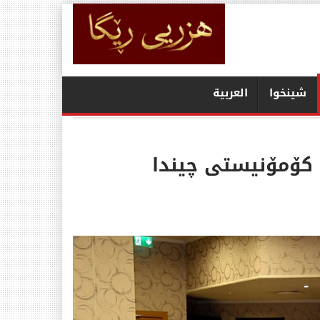
شينخوا
العربیة
زراندنی پارتی کۆمۆنیستی چیندا