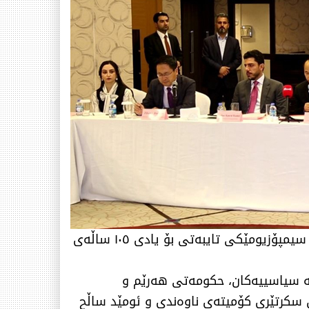
بە ئامادەبوونی سەرکونسڵی گشتیی کۆماری گەلی چین لە هەولێر، کونسڵگەری چین لە شاری هەولێر سیمپۆزیومێکی تایبەتی بۆ یادی ١٠٥ ساڵەی
انی لایەنە سیاسییەکان، حکومەتی هەرێم و
ن سکرتێری کۆمیتەی ناوەندی و ئومێد ساڵح