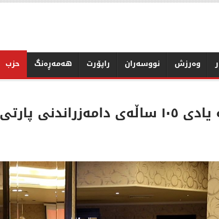
ر
وەرزش
نووسەران
راپۆرت
هەمەڕەنگ
حزب
حزبی شیوعیی کوردستان لە یادی ١٠٥ ساڵەی دامە