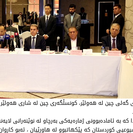
202 لە ڕێوڕەسمەکەدا کە بە ئامادەبوونی ژمارەیەکی بەرچاو لە نوێنەر
وعیی کوردستان کە پێکهاتبوو لە هاوڕێیان ، ئەبو کاروا