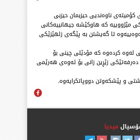
ری کۆمیتەی ناوەندیی حیزبمان حیزبی
کی مێژووییە کە هاوکێشە جیهانییەکانی
تەوەییەوە تا گەیشتن بە پێگەی زلهێزێکی
ی لەوە کردەوە کە مۆدێلی چینی بۆ
 دەرفەتێکی زێڕین زانی بۆ ئەوەی هەرێمی
اشتی و پێشکەوتن دووپاتکرایەوە.
سیال
میدیا