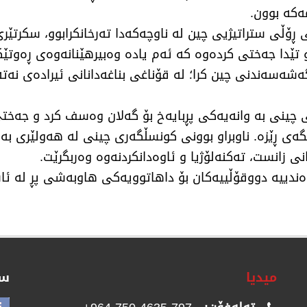
ەکە بوون.
ی ڕۆڵی ستراتیژیی چین لە ناوچەکەدا تەرخانکرابوو، سکرتێ
ێدا جەختی کردەوە کە ئەم یادە وەبیرهێنانەوەی ڕەوتێ
 گەشەسەندنی چین کرا؛ لە قۆناغی بناغەدانانی ئیرادەی نە
 چینی بە وانەیەکی پڕبایەخ بۆ گەلان وەسف کرد و جەخت
ی ڕێزە. ناوبراو بوونی کونسڵگەری چینی لە هەولێری بە
ی زانست، تەکنەلۆژیا و ئاوەدانکردنەوە وەربگرێت.
یوەندییە دووقۆڵییەکان بۆ داهاتوویەکی هاوبەشی پڕ لە ئ
میدیا
سۆ