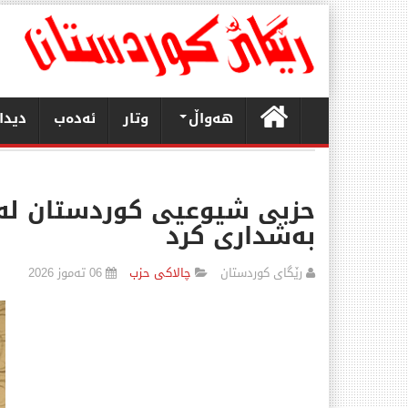
هەواڵ
وتار
ئەدەب
دیدا
بەشداری کرد
رێگای كوردستان
چالاكی حزب
06 تەموز 2026