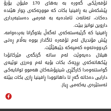
ئۆفەرێکی گەورە بە بەهای 170 ملیۆن یۆرۆ
پێشکەش بە ڕافینیا بکات کە مووچەکەی چوار هێندە
دەکات، تەنانەت ئامادەیە بە فەرمی دەستبەرداری
داروین نوانیز ببێت.
ڕافینیا کە گرێبەستەکەی لەگەڵ بلاوگرانا بەردەوامە،
پێش مۆندیال لەم ئۆفەرە ئاگادار بووە بەڵام ڕەتی
کردووەتەوە کەمپەکە جێبهێڵێت.
هیلال دەیەوێت لەم ساتە گرنگەی مێرکاتۆدا
پێکهاتەکەی پڕچەک بکات بۆیە لەم وەرزی نوێیەی
گواستنەوەدا کارگێڕی شینپۆشەکان هەموو توانایەکی
دارایی دەخاتە گەڕ تا داهاتوودا ڕافینیا ڕازی بکات ببێتە
ئەستێرەی یەکەمی ڕیاز.