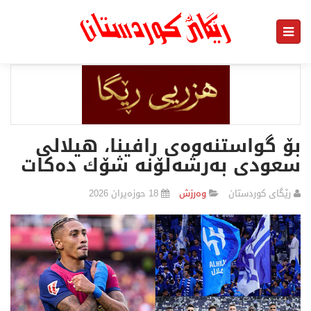
بۆ گواستنەوەی رافینا، هیلالی
سعودی بەرشەلۆنە شۆك دەكات
رێگای كوردستان
وەرزش
18 حوزەیران 2026