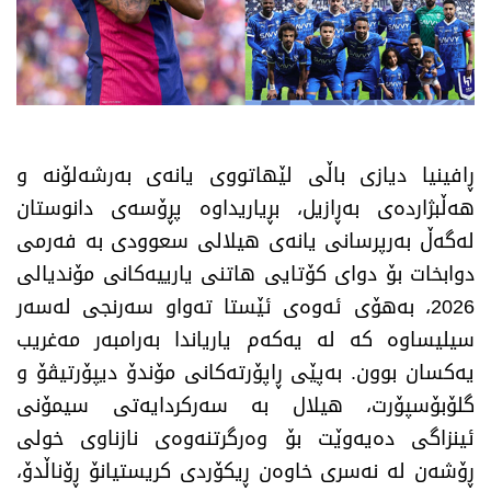
ڕافینیا دیازی باڵی لێهاتووی یانەی بەرشەلۆنە و
هەڵبژاردەی بەڕازیل، بڕیاریداوە پڕۆسەی دانوستان
لەگەڵ بەرپرسانی یانەی هیلالی سعوودی بە فەرمی
دوابخات بۆ دوای کۆتایی هاتنی یارییەکانی مۆندیالی
2026، بەهۆی ئەوەی ئێستا تەواو سەرنجی لەسەر
سیلیساوە کە لە یەکەم یاریاندا بەرامبەر مەغریب
یەکسان بوون. بەپێی ڕاپۆرتەکانی مۆندۆ دیپۆرتیڤۆ و
گلۆبۆسپۆرت، هیلال بە سەرکردایەتی سیمۆنی
ئینزاگی دەیەوێت بۆ وەرگرتنەوەی نازناوی خولی
ڕۆشەن لە نەسری خاوەن ڕیکۆردی کریستیانۆ ڕۆناڵدۆ،