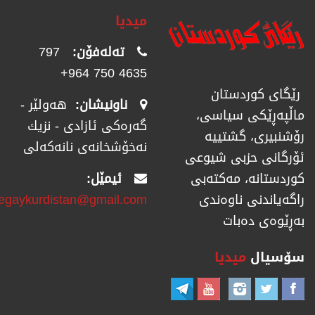
میدیا
تەلەفۆن:
797
4635 750 964+
رێگای كوردستان
ناونیشان:
هەولێر -
ماڵپەڕێكی سیاسی،
گەرەکی ئازادی - نزیك
رۆشنبیری، گشتییە
نەخۆشخانەی نانەکەلی
ئۆرگانی حزبی شیوعی
ئیمێل:
كوردستانە، مەكتەبی
regaykurdistan@gmail.com
راگەیاندنی ناوەندی
بەڕێوەی دەبات
سۆسیال
میدیا