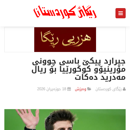
جیرارد پیکێ باسی چوونی
مۆرینیۆو كوكورێیا بۆ ریال
مەدرید دەكات
رێگای كوردستان
وەرزش
18 حوزەیران 2026