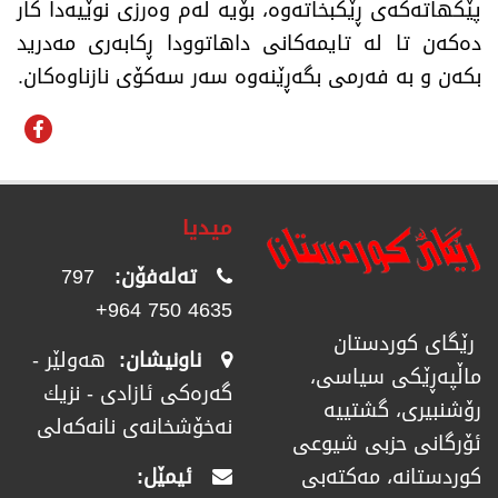
پێکهاتەکەی ڕێکبخاتەوە، بۆیە لەم وەرزی نوێیەدا کار
دەکەن تا لە تایمەکانی داهاتوودا ڕکابەری مەدرید
بکەن و بە فەرمی بگەڕێنەوە سەر سەکۆی نازناوەکان.
میدیا
تەلەفۆن:
797
4635 750 964+
رێگای كوردستان
ناونیشان:
هەولێر -
ماڵپەڕێكی سیاسی،
گەرەکی ئازادی - نزیك
رۆشنبیری، گشتییە
نەخۆشخانەی نانەکەلی
ئۆرگانی حزبی شیوعی
ئیمێل:
كوردستانە، مەكتەبی