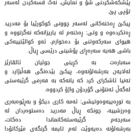
پێشکەشکردنی شۆ و نمایش، نەک قسەکردن لەسەر
تۆپی پێ.
پیکێ ڕەخنەکانی لەسەر چوونی کوکورێیا بۆ مەدرید
ڕەتکردەوە و وتی: ڕەخنەم لە یاریزانەکە نەگرتووە و
هیوای سەرکەوتنی بۆ دەخوازم، ئەو کوالێتییەکی
باشی هەیە سەرەڕای پۆشینی درێسی ڕیاڵ.
سەبارەت بە کڕینی جولیان ئالڤارێز
لەلایەن بەرشەلۆنەوە، پیکێ بێدەنگی هەڵبژارد و
تەنیا ئاشکرای کرد کە یانەکە بە فەرمی گرێبەستی
لەگەڵ ئەنتۆنی گۆردۆن واژۆ کردووە.
بە توڕەییەوەوتیشی: ئەمە کاری دیکۆ و بەڕێوەبەری
وەرزشییە، چونکە ڕیاڵ مەدرید دەستوەردان لە
سەرجەم گرێبەستەکانماندا دەکات،
بەرشەلۆنە دەیەوێت لەم تایمە گرنگەی مێرکاتۆدا