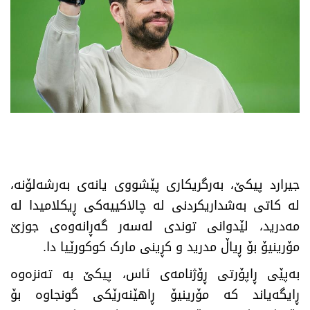
جیرارد پیکێ، بەرگریکاری پێشووی یانەی بەرشەلۆنە،
لە کاتی بەشداریکردنی لە چالاکییەکی ڕیکلامیدا لە
مەدرید، لێدوانی توندی لەسەر گەڕانەوەی جوزێ
مۆرینیۆ بۆ ڕیاڵ مدريد و کڕینی مارک کوکورێیا دا.
بەپێی ڕاپۆرتی ڕۆژنامەی ئاس، پیکێ بە تەنزەوە
ڕایگەیاند کە مۆرینیۆ ڕاهێنەرێکی گونجاوە بۆ