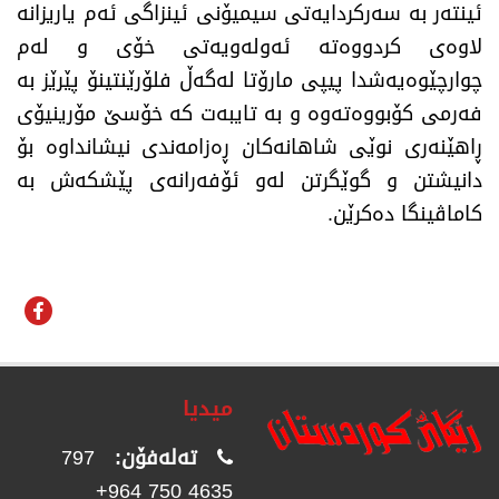
ئینتەر بە سەرکردایەتی سیمیۆنی ئینزاگی ئەم یاریزانە
لاوەی کردووەتە ئەولەویەتی خۆی و لەم
چوارچێوەیەشدا پیپی مارۆتا لەگەڵ فلۆرێنتینۆ پێرێز بە
فەرمی کۆبووەتەوە و بە تایبەت کە خۆسێ مۆرینیۆی
ڕاهێنەری نوێی شاهانەکان ڕەزامەندی نیشانداوە بۆ
دانیشتن و گوێگرتن لەو ئۆفەرانەی پێشکەش بە
کاماڤینگا دەکرێن.
میدیا
تەلەفۆن:
797
4635 750 964+