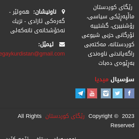
رێگای كوردستان
ناونیشان:
هەولێر -
ماڵپەڕێكی سیاسی،
گەرەکی ئازادی - نزیك
رۆشنبیری، گشتییە
نەخۆشخانەی نانەکەلی
ئۆرگانی حزبی شیوعی
ئیمێل:
كوردستانە، مەكتەبی
regaykurdistan@gmail.com
راگەیاندنی ناوەندی
بەڕێوەی دەبات
سۆسیال
میدیا
Copyright © 2023
رێگای كوردستان
All Rights
Reserved