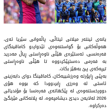
یانەی ئینتەر میلانی ئیتاڵی، پاڵەوانی سێریا ئەی،
هەوڵەکانی بۆ گواستنەوەی ئێدواردو کاماڤینگای
فەرەنسی، ئەستێرەی هێڵی ناوەڕاستی ڕیاڵ مەدرید
بە فەرمی دەستپێکردووە تا هێڵی ناوەڕاستی
تیپەکەی پێ بەهێز بکات.
بەپێی ڕاپۆرتە وەرزشییەکان، کاماڤینگا دوای دابەزینی
ئاستی لە وەرزی ڕابردوودا کە بووە هۆی
دوورخستنەوەی لە پێکهاتەی فەرەنسا بۆ مۆندیالی
2026 لەلایەن دیدێ دیشامپەوە، لە پلانەکانی مێرنگێ
دەرکراوە.