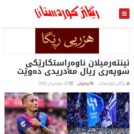
ئینتەرمیلان ناوەڕاستكارێكی
سوپەری ریال مەدریدی دەوێت
رێگای كوردستان
وەرزش
18 حوزەیران 2026