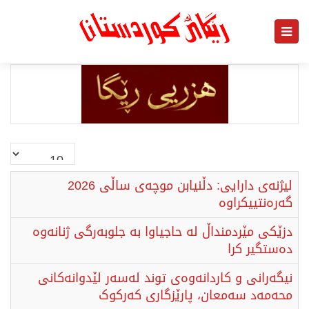
نمایش
#
لیژنەی دارایی: دڵنیابن موچەی ساڵی 2026
گەرەنتییکراوە
دزێکی مێردمنداڵ لە حاجیاوا بە جلوبەرگی ژنانەوە
دەستگیر کرا
نیگەرانی و کاردانەوەی توند لەسەر لێدوانەکانی
محەمەد سەمعان، پارێزگاری کەرکوک