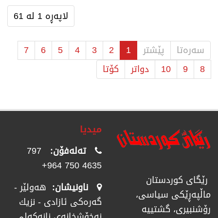
لاپەڕە 1 لە 61
سەرەتا
پێشتر
1
2
3
4
5
6
7
8
9
10
دواتر
كۆتا
میدیا
تەلەفۆن:
797
4635 750 964+
رێگای كوردستان
ناونیشان:
هەولێر -
ماڵپەڕێكی سیاسی،
گەرەکی ئازادی - نزیك
رۆشنبیری، گشتییە
نەخۆشخانەی نانەکەلی