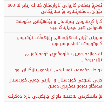
ئەمڕۆ یەکەم کاروانی ئاوارەکان کە لە زیاتر لە 600
خێزانن، دەگەڕێنەوە بۆ سەرێکانی
کارا کردنەوەی پەرلەمان و پێکهێنانی حکومەت
هەواڵی هیچ میدیایەک نییە
سوپای ئێران لە هێزەکانی ڕۆژهەڵات تۆقیوەو
کەوتووەتە ئامادەباشیەوە
له دوازدەیەمین ساڵوەگەڕی کۆمەڵکوژیی
ئێزیدییەکان
دواجار حكومەت تەسلیمی ئیرادەی بازرگانان بوو
حزبی شیوعی کوردستان و پارتی چەپی کوردستان
هەنگاو بەرەو یەکڕیزی دەنێن
بۆ دابینکردنی نەختینە داوای چاپکردنی پارە دەکرێت