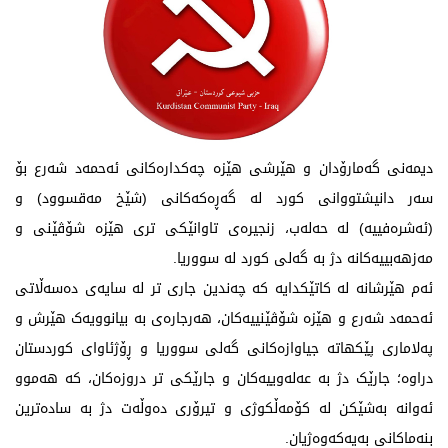
دیمەنی گەمارۆدان و هێرشی هێزە چەکدارەکانی ئەحمەد شەرع بۆ
سەر دانیشتووانی کورد لە گەڕەکەکانی (شێخ مەقسوود) و
(ئەشرەفییە) لە حەلەب، زنجیرەی تاوانێکی تری هێزە شۆڤێنی و
مەزهەبییەکانە دژ بە گەلی کورد لە سووریا.
ئەم هێرشانە لە کاتێکدایە کە چەندین جاری تر لە سایەی دەسەڵاتی
ئەحمەد شەرع و هێزە شۆڤێنییەکان، هەرجارەی بە بیانوویەک هێرش و
پەلاماری پێکهاتە جیاوازەکانی گەلی سووریا و ڕۆژئاوای کوردستان
دراوە؛ جارێک دژ بە عەلەوییەکان و جارێکی تر دروزەکان، کە هەموو
ئەوانە بەشێکن لە کۆمەڵکوژی و تیرۆری دەوڵەت دژ بە سادەترین
بنەماکانی بەیەکەوەژیان.