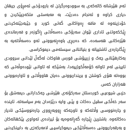
ئەم هێرشانە کاتەکەی بە سوودوەرگرتن لە بارودۆخی ئەمڕۆی جیهان
دیاری کراوە و ئەنجام دەدرێت، بە مەبەستی ملکەچپێکردن و
خۆدزینەوە لە مافە ڕەواکانی گەلی کورد و جێبەجێنەکردنی
ڕێککەوتنی ئاداری نێوان سەرۆکی دەسەڵاتی ڕاگوزەر و فەرماندەی
هێزەکانی هەسەدە، کە دەربڕی باوەڕنەبوونی ئەو دەسەڵاتەیە بە
ڕێگاچارەی ئاشتییانە و بنیاتنانی سیستەمی دیموکراسی.
بەکارهێنانی چەک و زریپۆشی قورس هاوکات لەگەڵ لێدانی سروودی
ئایینی لەم تاوانە کۆمەڵکوژییەدا، بەشێکە لە تاوانی نێودەوڵەتی کە
بووەتە هۆی کوشتن و برینداربوونی دەیان هاووڵاتی و ئاوارەبوونی
هەزاران کەس.
حزبی شیوعیی کوردستان سەرکۆنەی هێرشی چەکدارانی دیمەشق بۆ
سەر خەڵکی سڤیل دەکات و پێی وایە درێژەدان بەم سیاسەتە، ئایندە
و چارەنووسی وڵاتەکە و ناوچەکە ڕووبەڕووی چارەنووسێکی نادیار
دەکاتەوە. باشترین ڕێچارە گەڕانەوەیە بۆ ئیرادەی تەواوی پێکهاتەکان
و بەرقەراربوونی دەسەڵاتێکی دیموکراسیی لامەرکەزی بە دابینکردنی