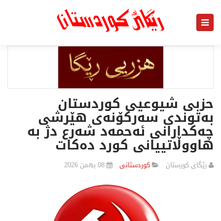
حزبی شیوعیی کوردستان
بەتوندی سەرکۆنەی هێرشی
چەکدارانی ئەحمەد شەرع دژ بە
هاووڵاتییانی کورد دەکات
رێگای كورستان
كوردستانی
08 بهمن 2026