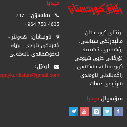
میدیا
تەلەفۆن:
797
4635 750 964+
رێگای كوردستان
ناونیشان:
هەولێر -
ماڵپەڕێكی سیاسی،
گەرەکی ئازادی - نزیك
رۆشنبیری، گشتییە
نەخۆشخانەی نانەکەلی
ئۆرگانی حزبی شیوعی
ئیمێل:
كوردستانە، مەكتەبی
regaykurdistan@gmail.com
راگەیاندنی ناوەندی
بەڕێوەی دەبات
سۆسیال
میدیا