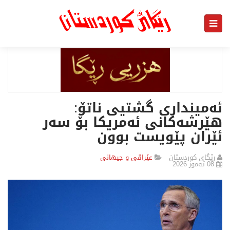
ئەمینداری گشتیی ناتۆ:
هێرشەکانی ئەمریکا بۆ سەر
ئێران پێویست بوون
رێگای كوردستان
عێراقی و جیهانی
08 تەموز 2026