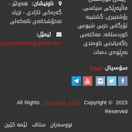
ناونیشان:
هەولێر -
ماڵپەڕێكی سیاسی،
گەرەکی ئازادی - نزیك
رۆشنبیری، گشتییە
نەخۆشخانەی نانەکەلی
ئۆرگانی حزبی شیوعی
ئیمێل:
كوردستانە، مەكتەبی
regaykurdistan@gmail.com
راگەیاندنی ناوەندی
بەڕێوەی دەبات
سۆسیال
میدیا
Copyright © 2023
رێگای كوردستان
All Rights
Reserved
نووسەران
ستاف
ئێمە کێین