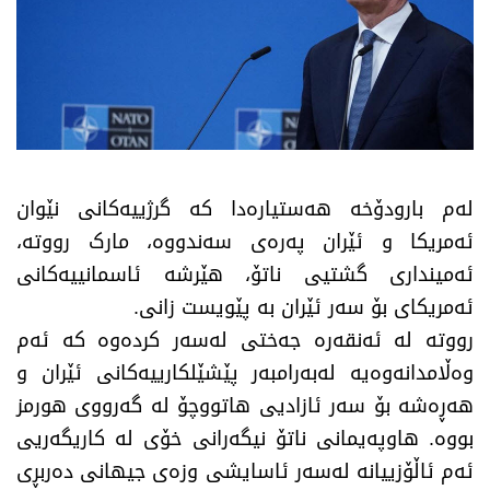
لەم بارودۆخە هەستیارەدا کە گرژییەکانی نێوان
ئەمریکا و ئێران پەرەی سەندووە، مارک رووتە،
ئەمینداری گشتیی ناتۆ، هێرشە ئاسمانییەکانی
ئەمریکای بۆ سەر ئێران بە پێویست زانی.
رووتە لە ئەنقەرە جەختی لەسەر کردەوە کە ئەم
وەڵامدانەوەیە لەبەرامبەر پێشێلکارییەکانی ئێران و
هەڕەشە بۆ سەر ئازادیی هاتووچۆ لە گەرووی هورمز
بووە. هاوپەیمانی ناتۆ نیگەرانی خۆی لە کاریگەریی
ئەم ئاڵۆزییانە لەسەر ئاسایشی وزەی جیهانی دەربڕی