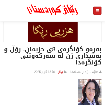
بەرەو کۆنگرەی 8ی حزبمان، رۆڵ و
بەشداری ژن لە سەرکەوتنی
کۆنگرەدا
هاژە سلێمان مستەفا
وتار
13 ئایار 2025