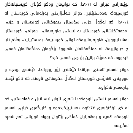
نوێنەرانی عیراق لە ٢٠٢١دا، کە توانیمان وەکو کۆتای کریستیانەکان
کورسییەک بەدەستبێنین، دواتر هەڵبژاردنی پەرلەمانی کوردستان لە
٢٠٢٤دا، کە لەگەڵ حزبی سۆسیال دیموکراتی کوردستان و حزبی
زەحمەتکێشانی کوردستان بە لیستی هاوپەیمانی هەرێمی کوردستان
بەشداربووین، هاوپەیمانییەکە توانی کورسییەک بەدستبێنێت، بەڵام ئایا
چ جیاوازییەک لە دەنگەکانمان هەبوو؟ بێگومان دەنگەکانمان کەمی
کردووە، کە دەبێت بزانین بۆ چی کەمی کرد؟
دواتر لەسەر ئاستی عیراقدا کێشەی زۆر روویاندا، کێشەی بودجە و
مووچەی هەرێمی کوردستان لەگەڵ حکومەتی ناوەند، کە تاکو ئێستا
چارەسەر نەکراوە.
دواتر لەسەر ئاستی ناوچەکەدا شەڕی نێوان ئیسرائیل و فەلەستین، کە
لە ٧ی ئۆکتۆبەری ٢٠٢٣وە دەستیپێکردەوە و کاریگەری خراپی لەسەر
ناوچەکە هەیە و بەهەزاران خەڵکی بێتاوان بوونە قوربانی ئەم شەڕە
نەگریسە.