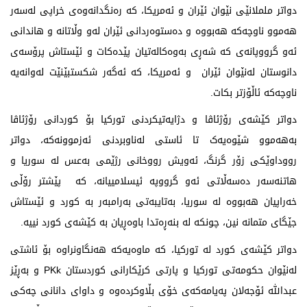
دواتر ململانێی نێوان ئێران و ئەمریکا، کە رەنگدانەوەی خراپی لەسەر
هەموو ناوچەکە هەبووە و دەستوەردانی ئێران لەو وڵاتانە و هاندانی
ئەو گرووپانەی کە شەڕی بەوەکالەتیان پێدەکات و ئێستاش پرۆسەی
دانوستان لەنێوان ئێران و ئەمریکا، کە ئەگەر شکستبێنێت لەوانەیە
ناوچەکە ئاڵۆزتر بکات.
دواتر کێشەی رۆژئاڤا و دژایەتیکردنی تورکیا بۆ کوردانی رۆژئاڤا
بەهەموو شێوەیەک تا ئاستی لەناوبردنی ئەزموونەکە، دواتر
رووداوێکی زۆر گرنگ، ئەویش رووخانی رژێمی بەعس لە سوریا و
هاتنەسەر دەسەڵاتی ئەو گرووپە ئیسلامییانە، کە پێشتر رۆڵی
خەراپیان هەبووە لە سوریا، بەتایبەتی بەرامبەر بە کورد و ئێستاش
جێگای متمانە نین، چونکە لە بنەڕەتدا باوەڕیان بە کێشەی کورد نییە.
دواتر کێشەی کورد لە تورکیا، کە ماوەیەکە هەنگاونراوە بۆ ئاشتی
لەنێوان حکومەتی تورکیا و پارتی کرێکارانی کوردستان PKk و بەڕێز
عبداللە ئۆجەلان پەیامەکەی خۆی بڵاوکردەوە و داوای دانانی چەکی