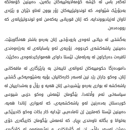
ئەگەر باس لە کێشە کۆمەڵایەتییەکان بکەین، دەبینین کۆمەڵگە
بەجۆرێک شێواوە، کە توندوتیژییەکان زۆر بوون لەناو خێزان و رێژەی
تاوان لەزیادبووندایە، کە ژنان قوربانی یەکەمن لەو توندوتیژیانەی کە
روودەدەن.
بەگشتی لە جیاتی ئەوەی بارودۆخی ژنان بەرەو باشتر هەنگاوبنێت،
دەبینین پاشەکشەی کردووە، زۆربەی ئەو یاسایانەی لە بەرژەوەندی
ئافرەت دەرکراون لە پەرلەمان، ئێستا داوای هەموارکردنەوەی دەکرێت.
دامودەزگا حکومییەکان ئەوانەی تایبەتن بە پارێزگاری لە مافەکانی
ژنان، وەکو جاران رژد نین لەسەر کارەکانیان، بۆیە بەشێوەیەکی گشتی
پاشەکشە لە بواری بەرەو پێشبردنی ژنان هەیە و رۆڵ و بەشدارییان لە
سیاسەتی ئەم وڵاتەدا، بێگومان ئێمەش وەکو حزبی شیوعی
کوردستان بەدەرنین لەو پاشەکشەیەی، کە لەبواری ژناندا هەیە،
دەبینین ئێستا کەمترین ژن ئامادەیی تێدایە کار بکات وەکو کادیرێکی
بەتوانا و بگاتە ناوەندی بڕیار، کە ئەمەش بێگومان کاریگەری خۆی
دەبێت لەسەر رۆڵی ژن لە گۆڕانکاری و نوێبوونەوە لە کۆنگرەی