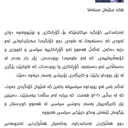
هاژە سلێمان مستەفا
ئەنجامدانی کۆنگرە میکانزمێکە بۆ گۆرانکاری و نوێبوونەوە دوای
ئەوەی کە دەستەیەک لە ماوەی دوو کۆنگرەدا سەرکردایەتی ئەو
حزبە دەکەن، لەگەڵ هەموو ئەو گۆڕانکارییە سیاسی و ئابووری و
کۆمەڵایەتییەی، کە لەو ماوەیەدا روودەدەن، زۆر جار بەدەر لە
دەسەڵاتی ئەو دەستەیە، گۆڕانکاری وا روودەدات، کە ناتوانرێت رێگری
لە زۆر رووداو بکرێت و کاریگەری زۆریشی بەسەر حزبەوە دەبێت.
ئەگەر باس لەو رووداوە سیاسییانە بکەین کە لەنێوان کۆنگرەی حەوت،
کە لە ساڵی ٢٠٢١و هەشت، کە بریارە لەم ساڵەدا ببەسترێت، دەبینین
زۆر کاریگەرییان بەسەر رەوشی سیاسی لە هەموو کوردستان و
بێگومان ئێمەش وەکو حزبێکی سیاسی هەبووە.
دوو هەڵبژاردن ئەنجامدراوە، یەکەمیان هەڵبژاردنی ئەنجومەنی