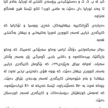
کرد لە پ. ک. ک و دەستپێکردنی پرۆسەی ئاشتی لە تورکیا، بەڵام ئایا
تا چەند تورکیا دان دەنێت بە مافی کورد؟ تاکو ئێستا هیچ هەنگاو
نەنراوە.
دەربارەی گۆڕانکارییە جیهانییەکان، شەڕی رووسیا و ئۆکرانیا کە
کاریگەری خراپی لەسەر ئابووری ئەورپا بەتایبەتی و جیهان بەگشتی
هەیە.
دواتر سەرکەوتنی دۆناڵد ترامپ وەکو سەرۆکی ئەمریکا، کە وەکو
بازرگانێک بیردەکاتەوە و دانانی باجی گومرگی زۆر بەسەر وڵاتان
سەپاند، لەوانە عیراق بەڕێژەی٣٩٪، کە بێگومان کاریگەری خراپی
بەسەر ئابووری جیهان دەبێت، کە بووە هۆی دابەزینی نرخی نەوت لە
جیهاندا و بەم شێوەیەش کاریگەری لەسەر بودجەی عێراق دەبێت،
چونکە نەوت بە ٧٠$ خەمڵێندراوە، ئێستا خەریکە لە ٦٠$ نزیکدەبێتەوە،
کە ئەمەش کورتهێنان دروستدەکات و کاریگەری لەسەر کوردستان
دەبێت.