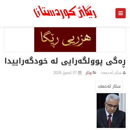
ڕەگی پوولگەرایی لە خودگەراییدا
ستار ئەحمەد
وتار
07 تەموز 2026
ستار ئەحمەد