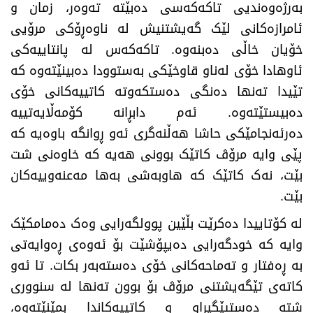
بەرژەوەندیی تاکەکەسی دەبێتە تەوەر، زمان و
ئامرازەکانی لێک گەیشتنیش لە ناوەڕۆکی مرۆیی
خۆیان خاڵی دەبنەوە. تاکەکەس لە پانتاییەکی
ئاوهادا خۆی لەناو قاوخێکی بەستوودا دەبینێتەوە کە
تێیدا تەنها دەنگی دەستکەوتە کاتییەکانی خۆی
دەبیستێتەوە. ئەم دابڕانە کۆمەڵایەتییە
دەرئەنجامێکی حاشا هەڵنەگری ئەو ڕوانگە باوەیە کە
پێی وایە مرۆڤ کاتێک بوونی هەیە کە خاوەنی شت
بێت، نەک کاتێک کە هاوبەشی بەها مەعنەوییەکان
بێت
.
​لە کۆتاییدا دەکرێت بڵێین پوولگەرایی وەک دەمامکێک
وایە کە خودگەرایی دەیپۆشێت بۆ ئەوەی ڕەوایەتی
بە ڕەفتار و تەماحەکانی خۆی دەستەبەر بکات. تا ئەو
کاتەی تێگەیشتنی مرۆڤ بۆ بوون تەنها لە سنووری
شتە دەستپێگیراو و کاتییەکاندا بمێنێتەوە،