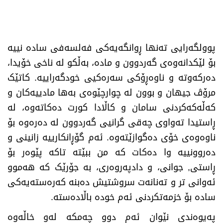
​پوولگەرایی تەنها ڕوانگەیەکی فەلسەفی سادە نییە
بۆ لێکدانەوەی گەردوون و مادە، بەڵکو لە ناخی خۆیدا،
دەرکەوتە و ناوەڕۆکی سەرەکیی خودگەراییە. کاتێک
مرۆڤ جیهان و بوون لە چوارچێوەی بەها مادییەکان و
کەڵەکەکردنی سامان و کاڵادا کورت دەکاتەوە، لە
ڕاستیدا تەواوی چەقی گرانیی گەردوون لە دەرەوە بۆ
ناوەوەی خۆی دەگوازێتەوە. ئەم گۆڕانکارییە زانینی و
دەروونییە وا دەکات کە من ببێتە تاکە پێوەر بۆ
ڕاستی, جوانی، و دادپەروەری، بە جۆرێک کە هەموو
ئەوانی تر و تەنانەت سروشتیش دەبنە کەرەستەیەکی
سادە بۆ خزمەتکردنی ئەم خودە باڵادەستە
.
​پەیوەندی نێوان ئەم دوو چەمکە لەو خاڵەوە