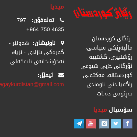
میدیا
تەلەفۆن:
797
4635 750 964+
رێگای كوردستان
ناونیشان:
هەولێر -
ماڵپەڕێكی سیاسی،
گەرەکی ئازادی - نزیك
رۆشنبیری، گشتییە
نەخۆشخانەی نانەکەلی
ئۆرگانی حزبی شیوعی
ئیمێل:
كوردستانە، مەكتەبی
regaykurdistan@gmail.com
راگەیاندنی ناوەندی
بەڕێوەی دەبات
سۆسیال
میدیا