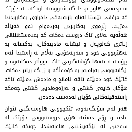
سەردەمی هاوچەرخدا گەیشتووەتە لوتکە، بە جۆرێک
کە مرۆڤی ئێستا لەناو بازنەیەکی داخراوی بەکاربردندا
دەژیت. ڕێڕەوی بەکاربردن بەردەوام ئەو خەیاڵە
هەڵەیە لەلای تاک دروست دەکات کە بەدەستهێنانی
زیاتری کەلوپەل و نیشانە مادییەکان، یەکسانە بە
بەهێزبوونی خود و سەربەخۆیی. بەڵام لە ڕاستیدا ئەم
پرۆسەیە تەنها گۆشەگیریی تاک قووڵتر دەکاتەوە و
بێگانەبوونی بەرامبەر بە کۆمەڵگە و ژینگە زیاتر دەکات.
کاتێک خود دەبێتە تاقە ئامانج و مادەش دەبێتە تاکە
هۆکار، کایەی گشتی و بەرژەوەندیی گشتی چەمکە
ڕاستەقینەکانی خۆیان لەدەست دەدەن
.
​هەر لەم سۆنگەیەوە، تێکچوونی هاوسەنگیی نێوان
مادە و ڕۆح دەبێتە هۆی دروستبوونی جۆرێک لە
سەختی لە تێگەیشتنی هاوبەشدا، چونکە کاتێک