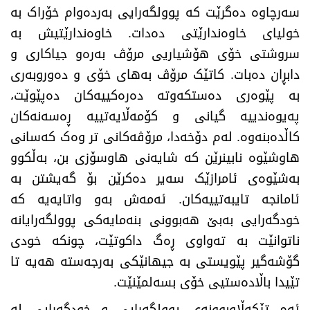
سەرچاوە دەگرێت کە پوولگەرایی بەردەوام خۆراک بە
خولیای خاوەندارێتی دەدات. خاوەندارێتیش بە
سروشتی خۆی هۆشیاریی مرۆڤ بەرەو جیاکاری و
دابڕان دەبات. کاتێک مرۆڤ بەهای خۆی و دەوروبەری
بە پێوەری دەستکەوتە دەرەکییەکان دەپێوێت،
پەیوەندییە گیانی و کۆمەڵایەتییە ڕەسەنەکان
کاڵدەبنەوە. لەم دۆخەدا، مرۆڤەکانی تر وەک کەسانی
هاوشێوە نابینرێن کە شایەنی هاوسۆزی بن، بەڵکوو
بەشێوەی ئامرازێک سەیر دەکرێن بۆ گەیشتن بە
ئامانجە تایبەتییەکان. ئەمەش بەو واتایەیە کە
خودگەرایی بەبێ هەبوونی بنەمایەکی پوولگەرایانە
ناتوانێت بە تەواوی ڕەگ داکوتێت، چونکە خودی
گۆشەگیر پێویستی بە جیهانێکی بەرجەستە هەیە تا
تێیدا باڵادەستیی خۆی بسەلمێنێت
.
​ئەم تێکەڵاوبوونەی پوولگەرایی و خودگەرایی لە