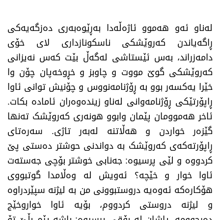
لەناو ئەو هەموو ئاژەڵەدا بەڕێوەبەری دەزگەیەکی
ڕاگەیاندن کەروێشکی ناسکونازداری لای خۆی
دامەزراند، بەس ئێستاشی لەگەڵ بێت کەس نەیزانی
کەروێشکی گوێ مووت و چاوبز و خڕوخەپان چۆن وا
خێرا یەکسەر بوو بە ڕۆژنامەنووس و چۆنیش توانی ئاوا
ڕاپۆرتێکی ڕۆژنامەوانی لەناو زیندەوەران ئامادە بکات.
ئاخر هەموومان پێمان وابوو هونەری کەروێشک تەنها
گێزەر خواردن و هەڵاتنە لەبەر تاژی. سەرەتای
ڕاپۆرتەکەی کەروێشک بە دواندنی حوشتر دەستی پێ
کردووە و لێی پرسیوە: جەنابی خوشتر بۆچی جەستەت
ئاوا خوار و خێچە؟ ئەویش لە وەڵامدا گوتبووی
هۆکارەکە ئەوەیە دروستبوونی من بە لیژنە سپێردراوە
و لیژنە دروستی کردووم، بۆیە ئاوا خواروخێج
دەرچوومە. پاشان لە بۆقی پرسیوە: باشە پێم بڵێ تۆ