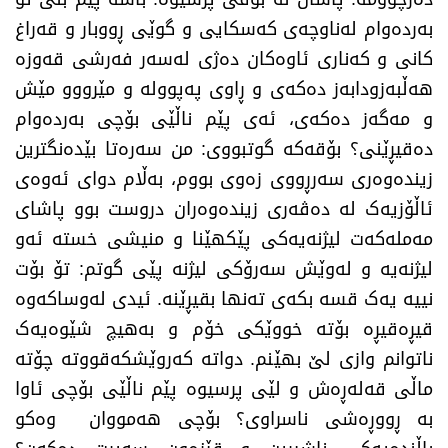
بەردەوام لەناوچەی کەسکایی و گوێی ڕووبار و قەراغ
کانی و کەناری ئاوەکان دەژی لەسەر فەرشی قەوزە
هەڵبەزودابەز دەکەی و ڕاوی پەپوولە و مێرووو مێش
و مەگەز دەکەی، ئەی پێم ناڵێی بۆچی بەردەوام
دەقیڕێنی؟ بۆقەکە گوتبووی: من سەرەتا بێدەنگترین
زیندەوەری سەرڕووی زەوی بووم، بەڵام دوای ئەوەی
ئاڵۆزیەک لە دەڤەری زیندەوەران دروست بوو پاشای
مەملەکەت لیژنەیەکی پێکهێنا و منیشی خستە ئەو
لیژنەیە و لەوێش سەرۆکی لیژنە پێی گوتم: تۆ بۆت
نییە یەک قسە بکەی تەنها بقیڕێنە. ئیدی لەوساکەوە
قیڕەقیڕە بۆتە خووێکی خۆم و بەهیچ شێوەیەک
ناتوانم وازی لێ بهێنم. دواتە کەروێشکەقووتە چۆتە
ماڵی قەلەڕەش و لێی پرسیوە پێم ناڵێی بۆچی ئاوا
بە ڕووڕەشی ناسراوی؟ بۆچی هەمووان وەکو