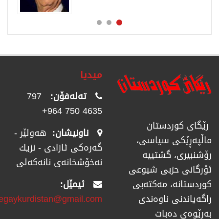
میدیا
تەلەفۆن:
797
4635 750 964+
رێگای كوردستان
ناونیشان:
هەولێر -
ماڵپەڕێكی سیاسی،
گەرەکی ئازادی - نزیك
رۆشنبیری، گشتییە
نەخۆشخانەی نانەکەلی
ئۆرگانی حزبی شیوعی
ئیمێل:
كوردستانە، مەكتەبی
regaykurdistan@gmail.com
راگەیاندنی ناوەندی
بەڕێوەی دەبات