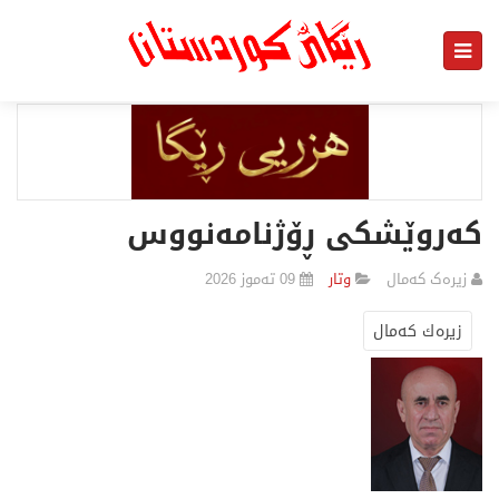
کەروێشکی ڕۆژنامەنووس
زیرەک کەمال
وتار
09 تەموز 2026
زیرەك كەمال