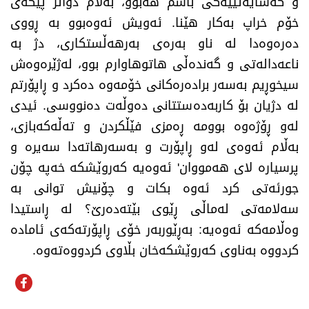
و کەسایەتییەکی باشم هەبوو، بەڵام دواتر پێگەی
خۆم خراپ بەکار هێنا. ئەویش ئەوەبوو بە ڕووی
دەرەوەدا لە ناو بەرەی بەرهەڵستکاری، دژ بە
ناعەدالەتی و گەندەڵی هاتوهاوارم بوو، لەژێرەوەش
سیخوڕیم بەسەر برادەرەکانی خۆمەوە دەکرد و ڕاپۆرتم
لە دژیان بۆ کاربەدەستتانی دەوڵەت دەنووسی. ئیدی
لەو ڕۆژەوە بوومە ڕەمزی فێڵکردن و تەڵەکەبازی،
بەڵام ئەوەی لەو ڕاپۆرت و بەسەرهاتەدا سەیرە و
پرسیارە لای هەمووان' ئەوەیە کەروێشکە خەپە چۆن
جورئەتی کرد ئەوە بکات و چۆنیش توانی بە
سەلامەتی لەماڵی ڕێوی بێتەدەرێ؟ لە ڕاستیدا
وەڵامەکە ئەوەیە: بەڕێوربەر خۆی ڕاپۆرتەکەی ئامادە
کردووە بەناوی کەروێشکەخان بڵاوی کردووەتەوە.