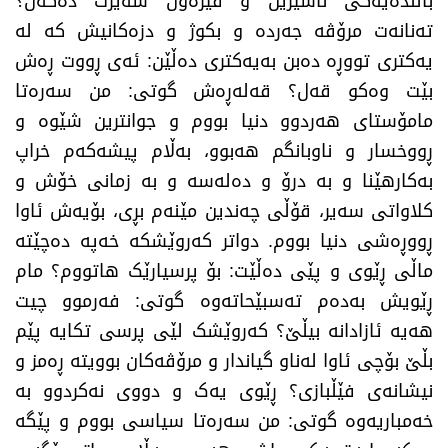
باڵندەیەکی ناشیرین و قێزەون سەیرت دەکەن؟
تەنانەت مرۆڤە جەردە و بکوژ و دزەکانیش کە لە
یەکتری تووڕە دەبن بەیەکتری دەڵێن: ئەی ڕووت ڕەش
بێت وەکو قەل؟ قەلەڕەش گوتی: من سەرەتا
مامۆستای هەردوو دنیا بووم و جوانترین شێوە و
ڕووخسار و ناوبانگم هەبوو، بەڵام پیشەکەم خراپ
بەکارهێنا و بە درۆ و دەلەسە و بە زمانی خۆش و
کلاواتی سەیر، قۆڵی چەندین مێنەم بڕی، بۆیەش ئاوا
ڕووڕەشی دنیا بووم. دواتر کەروێشکە خەپە دەچێتە
ماڵی ڕێوی و پێی دەڵێت: بۆ پرسیارێک هاتووم؟ مام
ڕێویش بەدەم تەسبێحاتەوە گوتی: فەرموو چیت
هەیە ئازادانە بیڵێ؟ کەروێشک لێی پرسی تکایە پێم
بڵێ بۆچی ئاوا لەناو گیاندار و مرۆڤەکان بوویتە ڕەمز و
نیشانەی فێڵبازی؟ ڕێوی یەک و دووی نەکردوو بە
خەمباریەوە گوتی: من سەرەتا سیاسی بووم و پێگە