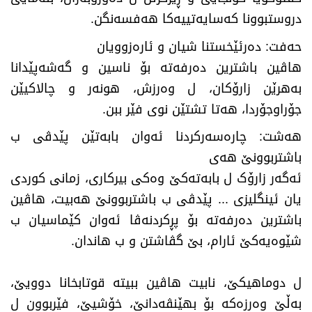
دروستبوونا کەسایەتییەکا هەفسەنگن.
حەفت: دەرئێخستنا شیان و ئارەزوویان
هاڤین باشترین دەرفەتە بۆ ناسین و گەشەپێدانا
بەهرێن زارۆکان، ل وەرزش، هونەر و چالاکیێن
جۆراوجۆردا، هەتا تشتێن نوی فێر ببن.
هەشت: چارەسەرکردنا ئەوان بابەتێن پێدڤی ب
باشتربوونێ هەی
ئەگەر زارۆک ل بابەتەکێ وەکی بیرکاری، زمانی کوردی
یان ئینگلیزی ... پێدڤی ب باشتربوونێ هەبیت، هاڤین
باشترین دەرفەتە بۆ پڕکردنەڤا ئەوان کێماسیان ب
شێوەیەکێ ئارام، بێ گڤاشتن و ب هاندان.
ل دوماهیکێ، نابیت هاڤین ببیتە قوتابخانا دوویێ،
بەڵێ وەرزەکە بۆ بهێنڤەدانێ، خۆشیێ، فێربوون ل