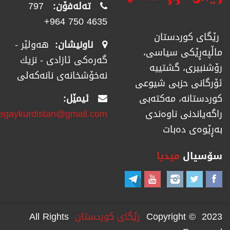
تەلەفۆن:
797
4635 750 964+
رێگای كوردستان
ناونیشان:
هەولێر -
ماڵپەڕێكی سیاسی،
گەرەکی ئازادی - نزیك
رۆشنبیری، گشتییە
نەخۆشخانەی نانەکەلی
ئۆرگانی حزبی شیوعی
ئیمێل:
كوردستانە، مەكتەبی
regaykurdistan@gmail.com
راگەیاندنی ناوەندی
بەڕێوەی دەبات
سۆسیال
میدیا
Copyright © 2023
رێگای كوردستان
All Rights