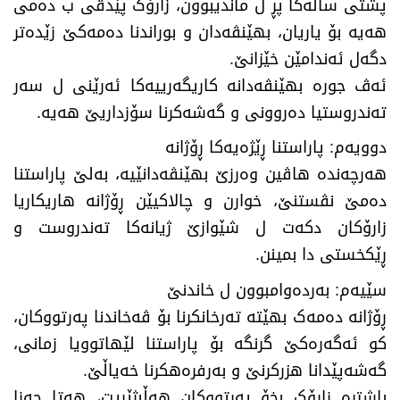
پشتی ساڵەکا پڕ ل ماندیبوون، زارۆک پێدڤی ب دەمی
هەیە بۆ یاریان، بهێنڤەدان و بوراندنا دەمەکێ زێدەتر
دگەل ئەندامێن خێزانێ.
ئەڤ جورە بهێنڤەدانە کاریگەرییەکا ئەرێنی ل سەر
تەندروستیا دەروونی و گەشەکرنا سۆزداریێ هەیە.
دوویەم: پاراستنا ڕێژەیەکا ڕۆژانە
هەرچەندە هاڤین وەرزێ بهێنڤەدانێیە، بەلێ پاراستنا
دەمێ نڤستنێ، خوارن و چالاکیێن ڕۆژانە هاریکاریا
زارۆکان دکەت ل شێوازێ ژیانەکا تەندروست و
ڕێکخستی دا بمینن.
سێیەم: بەردەوامبوون ل خاندنێ
ڕۆژانە دەمەک بهێتە تەرخانکرنا بۆ ڤەخاندنا پەرتووکان،
کو ئەگەرەکێ گرنگە بۆ پاراستنا لێهاتوویا زمانی،
گەشەپێدانا هزرکرنێ و بەرفرەهکرنا خەیاڵێ.
باشترە زارۆک بخۆ پەرتووکان هەڵبژێریت، هەتا حەزا