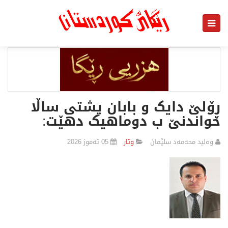
ڕۆلێ دایک و بابان پشتی ساڵا
خواندنێ ب دوماهیک دهێت:
وەلید محەمەد سلێمان
وتار
05 تەموز 2026