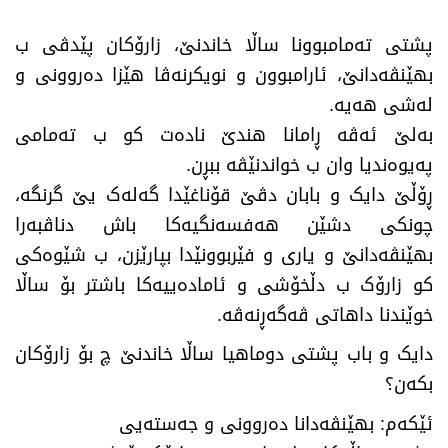
پشتی تەمامبوونا ساڵا خاندنێ، زارۆکان پێدڤی ب
بهێنڤەدانێ، ئارامبوون و نویکرنەڤا هێزا دەروونی و
لەشی هەیە.
بەلێ ئەڤە ڕامانا هندێ نادەت کو ب تەمامی
پەیوەندیا وان ب خواندنێڤە ببڕن.
ڕۆڵێ دایک و بابان دڤێ قۆناغێدا گەلەک یێ گرنگە،
چونکی دشێن هەفسەنگیەکا باش دناڤبەرا
بهێنڤەدانێ و یاری و فێربوونێدا بپارێزن، ب شێوەکی
کو زارۆک ب دڵخۆشی و ئامادەییەکا باشتر بۆ ساڵا
خوێندنا داهاتی ڤەگەڕنەڤە.
دایک و باب پشتی دوماهیا ساڵا خاندنێ چ بۆ زارۆکان
بکەن؟
ئێکەم: بهێنڤەدانا دەروونی و جەستەیی