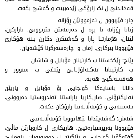
ڤەخاندنێ ل نک زارۆکی زێدەببیت و گەشێ بکەت.
چار: فێربوون ل ئەزموونێن ڕۆژانە
ژیانا ڕۆژانە یا پڕە ل دەرفەتێن فێربوونێ. بازارکرن،
لێنان، هژمارتنا پارا و گەشتکرن دکارن ببنە هۆکارێ
فێربوونا بیرکاری، زمان و چارەسەرکرنا کێشەیان.
پێنج: ڕێکخستنا ب کارئینان مۆبایل و شاشان
ب کارئینانا تەکنەلۆژیایێ پێتڤی ب سنوور و
هەفسەنگیێ هەیە.
دانانا یاسایەکا گونجایی بۆ مۆبایل و یاریێن
ئەلیکترۆنی، هاریکاریا پاراستنا تەندروستیا دەروونی،
جەستەیی و کۆمەڵایەتیا زارۆکان دکەت.
شەش: گەشەپێدانا لێهاتوویا کۆمەڵایەتیی
فێربوونا بەرپرسیارەتیێ، هاریکاری ل کاروبارێن ماڵێ،
گفتوگۆیا گونجایی و ڕێزگرتن ل دەوروبەران، بنەمایێ