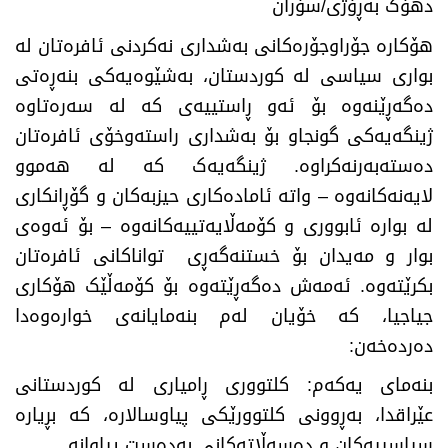
دهۆک بەڕۆژی/سۆران
هۆکارە جۆراوجۆرەکانی بەشداری نەکردنی ئافرەتان لە
بواری سیاسی لە کوردستان، بەشێوەیەکی بنەڕەتی
دەگەڕێنەوە بۆ ئەو ڕاستییەی کە لە سەرەتاوە
ژینگەیەکی گونجاو بۆ بەشداری راستەوخۆی ئافرەتان
دەستەبەرنەکراوە. ژینگەیەک کە لە هەموو
لایەنەکانەوە – واتە ئامادەکاری حیزبەکان و گۆڕانکاری
لە بوارە ئابووری و کۆمەڵایەتییەکانەوە – بۆ ئەوەی
بوار و مەیدان بۆ خستنەگەڕی تواناکانی ئافرەتان
بکرێتەوە. ئەمەش دەگەڕێتەوە بۆ کۆمەڵێک هۆکاری
جیاجیا، کە خۆیان لەم بنەمایانەی خوارەوەدا
دەردەخەن:
بنەمای یەکەم: کلتووری ڕامیاری لە کوردستانی
عێراقدا، بەڕوونی کلتوورێکی پیاوسالارە، کە بڕیارە
سیاسییەکان و دەسەڵاتەکانی بەدەست پیاوانە.