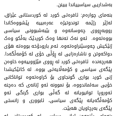
بەشداریی سیاسییاندا ببینن.
بنەمای چوارەم: ئافرەتی کورد لە کوردستانی عێراق،
لەژێر رژێمە توندوتیژە عەرەبییە پێشووەکاندا
رووبەڕووی چەوسانەوە و بێبەشبوونی سیاسی
بووەتەوە. ئەو نەک تەنها وەک کوردێک بەڵکو وەک
ژنێکیش چەوسێنراوەتەوە. ئەم بارودۆخە بووەتە هۆی
دواکەوتن و ناشارەزایی لە ڕۆڵی خۆی لە کۆمەڵگەدا.
هەرچەندە ئافرەتی کورد لە ڕووی مێژووییەوە خاوەن
پێگەی سیاسی و کۆمەڵایەتی بووە. لە کاتێکیشدا
ژنی کورد بواری گونجاوی بۆ کراوەتەوە تواناکانی
خۆیی سەلماندووە، بۆ نموونە ئەو ژنانەی کە دەچنە
ئەوروپا توانیویانە لە گەڵی بواری گرنگی ئەو
کۆمەڵگەیانە پێگەی سیاسی، ئابووری و زانستی
پێگەی بەرچاویان هەبێت.
بنەمای پێنجەم: ژیانی سیاسی لە کوردستان، لە