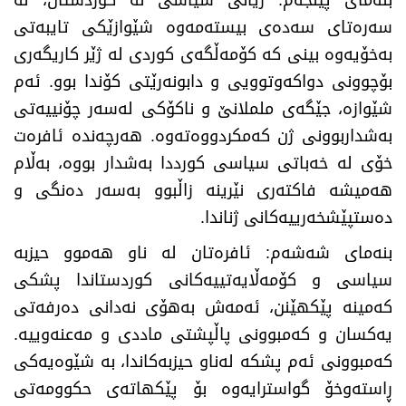
سەرەتای سەدەی بیستەمەوە شێوازێکی تایبەتی
بەخۆیەوە بینی کە کۆمەڵگەی کوردی لە ژێر کاریگەری
بۆچوونی دواکەوتوویی و دابونەرێتی کۆندا بوو. ئەم
شێوازە، جێگەی ململانێ و ناکۆکی لەسەر چۆنییەتی
بەشداربوونی ژن کەمکردووەتەوە. هەرچەندە ئافرەت
خۆی لە خەباتی سیاسی کورددا بەشدار بووە، بەڵام
هەمیشە فاکتەری نێرینە زاڵبوو بەسەر دەنگی و
دەستپێشخەرییەکانی ژناندا.
بنەمای شەشەم: ئافرەتان لە ناو هەموو حیزبە
سیاسی و کۆمەڵایەتییەکانی کوردستاندا پشکی
کەمینە پێکهێنن، ئەمەش بەهۆی نەدانی دەرفەتی
یەکسان و کەمبوونی پاڵپشتی ماددی و مەعنەوییە.
کەمبوونی ئەم پشکە لەناو حیزبەکاندا، بە شێوەیەکی
ڕاستەوخۆ گواسترایەوە بۆ پێکهاتەی حکوومەتی