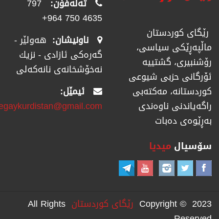
تەلەفۆن:
797
4635 750 964+
رێگای كوردستان
ناونیشان:
هەولێر -
ماڵپەڕێكی سیاسی،
گەرەکی ئازادی - نزیك
رۆشنبیری، گشتییە
نەخۆشخانەی نانەکەلی
ئۆرگانی حزبی شیوعی
ئیمێل:
كوردستانە، مەكتەبی
regaykurdistan@gmail.com
راگەیاندنی ناوەندی
بەڕێوەی دەبات
سۆسیال
میدیا
Copyright © 2023
رێگای كوردستان
All Rights
Reserved