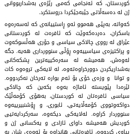
کوردستان، کە ئەنجامی کەمی رێژەی بەشداربووانی
ژن لە دەسەڵاتی جێبەجێکردا دروستکرد.
کەواتە، بەپێی هەموو ئەو ڕاستییانەی کە لەسەرەوە
باسکران، دەردەکەوێت کە ئافرەت لە کوردستانی
عێراق لە رووی چالاکی سیاسی و جۆری هەڵسوکەوت
و پراکتیزەی سیاسییەوە ڕۆڵی سنوورداری هەیە. جگە
لەوەش، هەمیشە لە سەرەکییەترین پشکەکانی
بەشداریکردن دوورخراوەتەوە، لە لایەکی تروەوە کات
و توانا و وزەی خۆی بۆ ئەم بوارە تەرخان نەکردووە.
لێرەدا پێویستە ئاماژە بەوە بکەین کە چالاکی
سیاسی ئافرەتان لە کوردستان، بەهۆی کۆمەڵێک
دواکەوتووی کۆمەڵایەتی، ئابوری، و ڕۆشنبیرییەوە
سنووردار کراوە. لەلایەکی دیکەوە، سەرکردایەتیی
کوردیش هەمیشە داوای ئازادی و یەکسانی ژن و
پیاوی کردووە، ئافرەتانی هانداوە بۆ ئەوەی شان بە