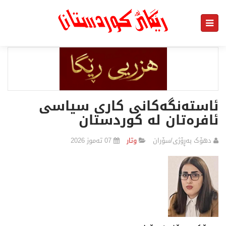
ئاستەنگەکانی کاری سیاسی
ئافرەتان لە کوردستان
دهۆک بەڕۆژی/سۆران
وتار
07 تەموز 2026