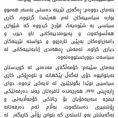
بنەمای دووەم: ڕەگەزی نێرینە دەستی بەسەر هەموو
بوارە سیاسییەکان لەم هەرێمدا گرتووە، کاری
سیاسی بە شێوەیەک قۆرخ کردووە کە شێوازی
هەڵسوکەوت و پەیوەندییەکانی ناو حیزب و
دامەزراوەکان بەپێی ئارەزوو و خواستە نێرینەکان
دیاری کراوە، ئەمەش ڕەهەندی ژنایەتییەکانی لە
سیاسەت دوورخستووەتەوە.
بنەمای سێیەم: کۆمەڵگەی مەدەنی لە کوردستان
نەیتوانیوە خۆی لەگەڵ پێکهاتە و ناوەڕۆکی کاری
سیاسیی نوێدا بگونجێنێ. لە لایەکی ترەوە، دوای
ڕاپەڕینی ١٩٩١، هەرچەندە ئافرەتان چەند دەرفەتێکی
نیمچە سەربەخۆیان بۆ چالاکی کۆمەڵایەتی و
ڕۆشنبیری دەستکەوت، بەڵام ئەم دەرفەتانە
نەگەیشتن بەو ئاستەی کە بتوانن ڕۆڵی کاریگەر لە